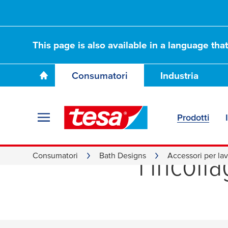
This page is also available in a language tha
Consumatori
Industria
Prodotti
Distribu
l'incoll
Consumatori
Bath Designs
Accessori per lav