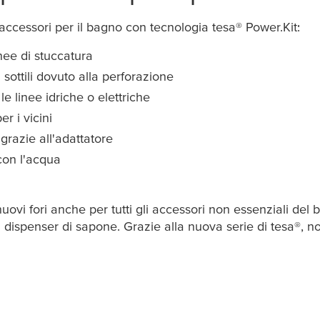
i accessori per il bagno con tecnologia
tesa
® Power.Kit:
inee di stuccatura
ottili dovuto alla perforazione
e linee idriche o elettriche
r i vicini
grazie all'adattatore
con l'acqua
 nuovi fori anche per tutti gli accessori non essenziali de
l dispenser di sapone. Grazie alla nuova serie di
tesa
®, n