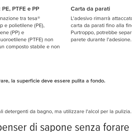
: PE, PTFE e PP
Carta da parati
nazione tra
tesa
®
L'adesivo rimarrà attaccato
p e polietilene (PE),
carta da parati fino alla fin
lene (PP) e
Purtroppo, potrebbe separa
fluoroetilene (PTFE) non
parete durante l'adesione.
un composto stabile e non
rare, la superficie deve essere pulita a fondo.
li detergenti da bagno, ma utilizzare l'alcol per la pulizia.
spenser di sapone senza forare