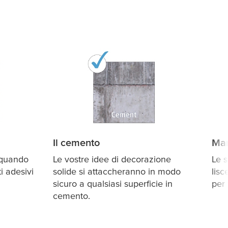
Il cemento
Ma
 quando
Le vostre idee di decorazione
Le s
ti adesivi
solide si attaccheranno in modo
lisc
sicuro a qualsiasi superficie in
per
cemento.