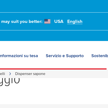
t may suit you better:
USA
English
Informazioni su tesa
Servizio e Supporto
Sostenibi
tore di sapone senza
aggio
elli
Dispenser sapone