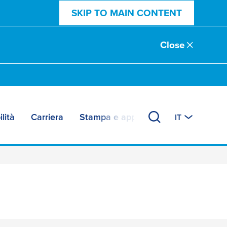
SKIP TO MAIN CONTENT
Close
lità
Carriera
Stampa e approfondimenti
IT
 foratura per