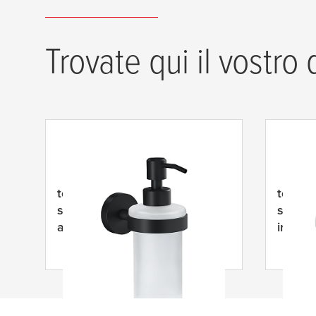
Trovate qui il vostro
tesa
® Moon Black Dispenser
tesa
® 
sapone liquido nero,
sapone
autoadesivo, metallo
inossid
verniciato a polvere