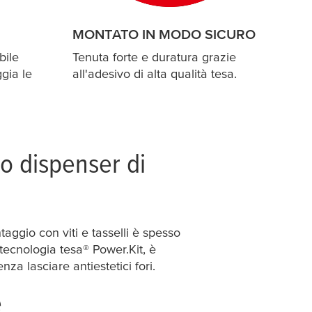
MONTATO IN MODO SICURO
bile
Tenuta forte e duratura grazie
gia le
all'adesivo di alta qualità
tesa
.
ro dispenser di
aggio con viti e tasselli è spesso
a tecnologia
tesa
® Power.Kit, è
za lasciare antiestetici fori.
e