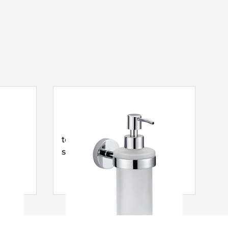
enser
tesa
®
tesa
Smooz dispenser
sapone liquido