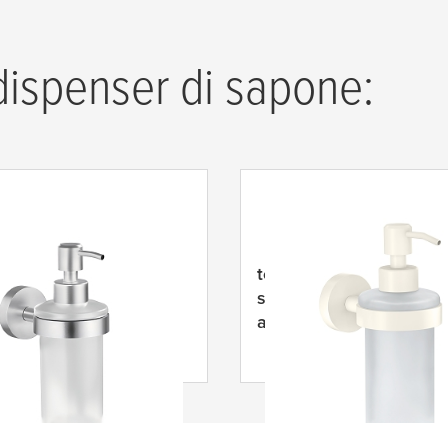
 dispenser di sapone:
MOON Dispenser di
tesa
® Moon White Disp
, autoadesivo, acciaio
sapone liquido bianco,
abile
autoadesivo, metallo
verniciato a polvere