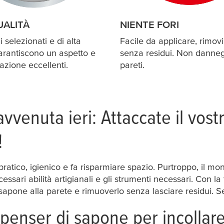
UALITÀ
NIENTE FORI
i selezionati e di alta
Facile da applicare, rimovi
arantiscono un aspetto e
senza residui. Non danneg
zione eccellenti.
pareti.
vvenuta ieri: Attaccate il vost
!
atico, igienico e fa risparmiare spazio. Purtroppo, il mont
ssari abilità artigianali e gli strumenti necessari. Con l
 sapone alla parete e rimuoverlo senza lasciare residui. Sen
spenser di sapone per incollar