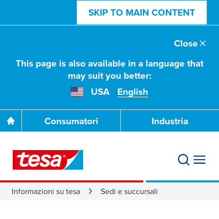
SKIP TO MAIN CONTENT
Close
This page is also available in a language that
may suit you better:
USA
English
Consumatori
Industria
Informazioni su tesa
Sedi e succursali