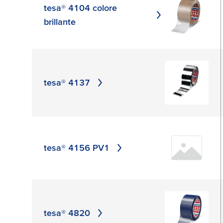
film di PVC
silicone
tesa® 4104 colore
brillante
PETP
APP
PTFE film
APPLICA
tesa® 4137
tesa® 4156 PV1
tesa® 4820