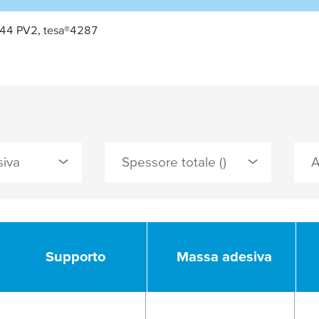
 4244 PV2, tesa®4287
iva
Spessore totale ()
Supporto
Supporto
Massa adesiva
Massa adesiva
le
ca