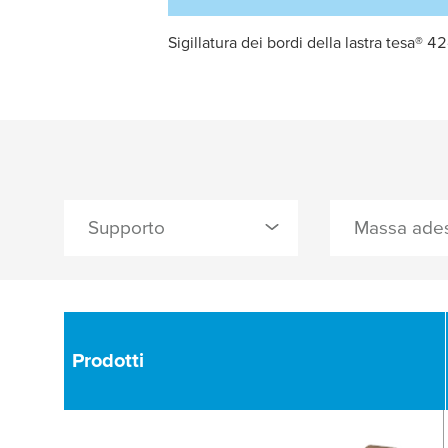
Sigillatura dei bordi della lastra tesa®
Supporto
Massa ades
9
0 Selezionato
0 Selezionato
cellophane
acrilico
Prodotti
Prodotti
film di PET
gomma natura
film di PP
gomma sinteti