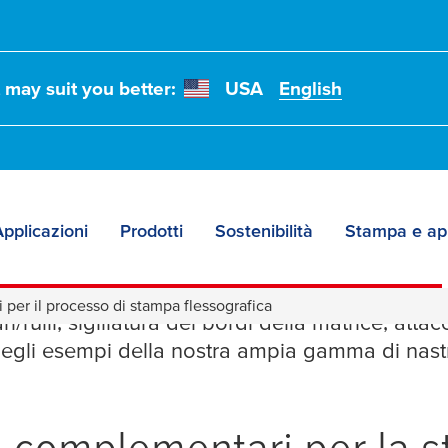
t may suit you better:
USA
English
pplicazioni
Prodotti
Sostenibilità
Stampa e ap
er il processo di sta
i per il processo di stampa flessografica
ri/rulli, sigillatura dei bordi della matrice, att
degli esempi della nostra ampia gamma di nast
ti complementari per la 