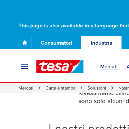
This page is also available in a language tha
Consumatori
Industria
Mercati
A
Nastri p
Mercati
Carta e stampa
Soluzioni
Nastr
Rivestimento cilind
sono solo alcuni 
I nostri prodot