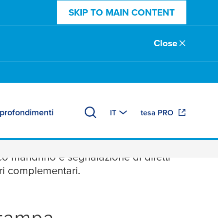
SKIP TO MAIN CONTENT
Close
profondimenti
IT
tesa PRO
mpa flessografica
acco mandrino e segnalazione di difetti
ri complementari.
stampa