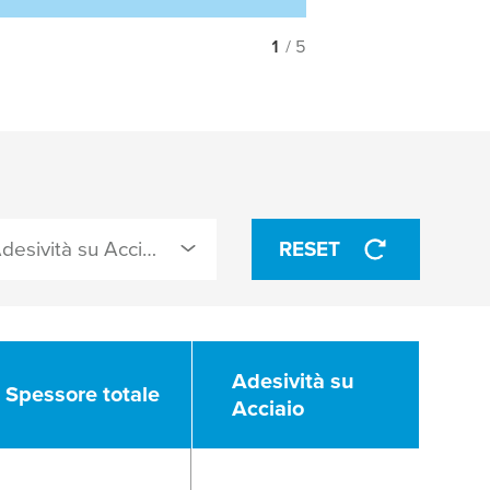
1
/ 5
Adesività su Acciaio (N/cm)
RESET
Adesività su
Adesività su
Spessore totale
Spessore totale
Acciaio
Acciaio