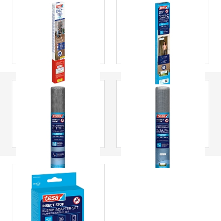
telescopica
tesa
® Insect Stop
tesa
® INSECT
FALT Foldable
STOP Porte
Aluminum Frame
zanzariere con
For Doors,
telaio in alluminio
Telescopic
tesa
® INSECT
tesa
® INSECT
STOP Rotolo di
STOP rotolo di
ricambio in rete di
ricambio Insect
alluminio per
Stop in fibra di
zanzariera
vetro
tesa
® INSECT
STOP Set di
Fissaggio con