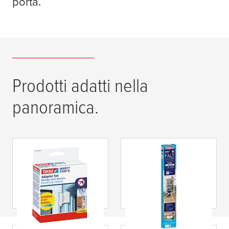
porta.
Prodotti adatti nella
panoramica.
tesa
® Insect Stop
tesa
® INSECT
Adapter Set For
STOP FALT -
FALT Foldable Alu
Zanzariera per
Frame, Telescopic
porta pieghevole
con telaio in
alluminio,