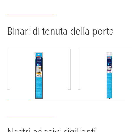
Binari di tenuta della porta
tesa
® ISOLAMENTO
tesa
® Sigillo Spazzol
Sigillo Porta Double-
per Isolamento Port
Faced
per Tappeti
Nastri adesivi sigillanti