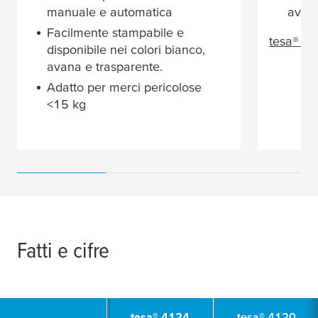
manuale e automatica
avana
Facilmente stampabile e
tesa
® 4
disponibile nei colori bianco,
avana e trasparente.
Adatto per merci pericolose
<15 kg
Fatti e cifre
tesa
® 4124
tesa
® 4120