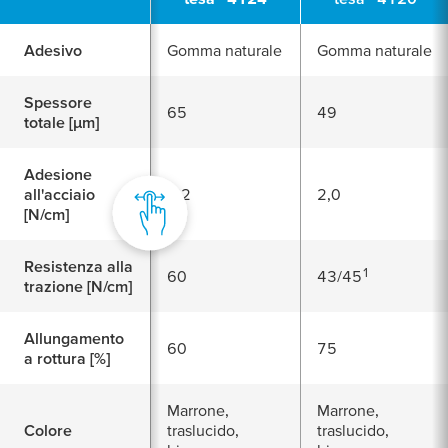
Adesivo
Gomma naturale
Gomma naturale
Spessore
65
49
totale [
μ
m]
Adesione
all'acciaio
3,2
2,0
[N/cm]
Resistenza alla
1
60
43/45
trazione [N/cm]
Allungamento
60
75
a rottura [%]
Marrone,
Marrone,
Colore
traslucido,
traslucido,