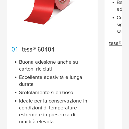
Basso
adesi
Consi
sigil
sacche
tesa
® 4
01
tesa
® 60404
Buona adesione anche su
cartoni riciclati
Eccellente adesività e lunga
durata
Srotolamento silenzioso
Ideale per la conservazione in
condizioni di temperature
estreme e in presenza di
umidità elevata.