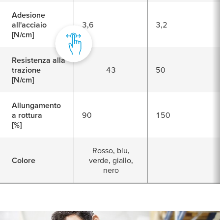
Adesione
all'acciaio
3,6
3,2
[N/cm]
Resistenza alla
trazione
43
50
[N/cm]
Allungamento
a rottura
90
150
[%]
Rosso, blu,
Colore
verde, giallo,
nero