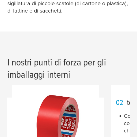
sigillatura di piccole scatole (di cartone o plastica),
di lattine e di sacchetti.
I nostri punti di forza per gli
imballaggi interni
02
tes
Conse
conse
chius