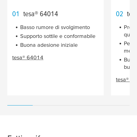
01
tesa
® 64014
02
tes
Basso rumore di svolgimento
Prodo
quali
Supporto sottile e conformabile
Per c
Buona adesione iniziale
med
tesa
® 64014
Buona
buone
tesa
® 4