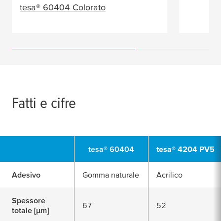
tesa
® 60404 Colorato
Fatti e cifre
tesa
® 60404
tesa
® 4204 PV5
Adesivo
Gomma naturale
Acrilico
Spessore
67
52
totale [
μ
m]