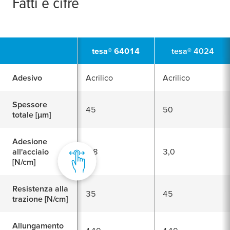
Fatti e cifre
tesa
® 64014
tesa
® 4024
Adesivo
Acrilico
Acrilico
Spessore
45
50
totale [
μ
m]
Adesione
all'acciaio
2,8
3,0
[N/cm]
Resistenza alla
35
45
trazione [N/cm]
Allungamento