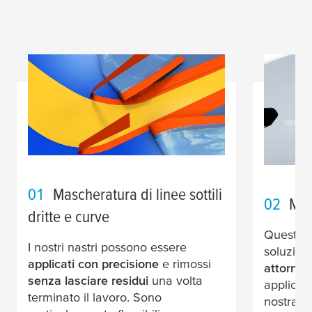
01
Mascheratura di linee sottili
02
Mas
dritte e curve
Questi n
I nostri nastri possono essere
soluzion
applicati con precisione
e rimossi
attorno a
senza lasciare residui
una volta
applicare
terminato il lavoro. Sono
nostra