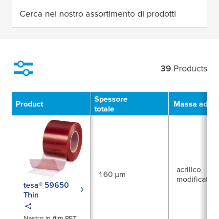
Cerca nel nostro assortimento di prodotti
39
Products
Filter
Spessore
Product
Massa adesi
totale
acrilico
160 µm
modificato
tesa® 59650
Thin
Nastro in film PET