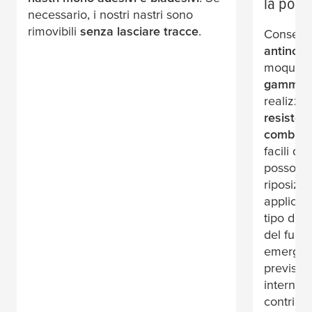
la posa
necessario, i nostri nastri sono
rimovibili
senza lasciare tracce
.
Consento
antincen
moquette
gamma
realizza
resistere
combust
facili da
possono 
riposizio
applicaz
tipo di n
del fumo
emergenz
previsto
internazi
contribu