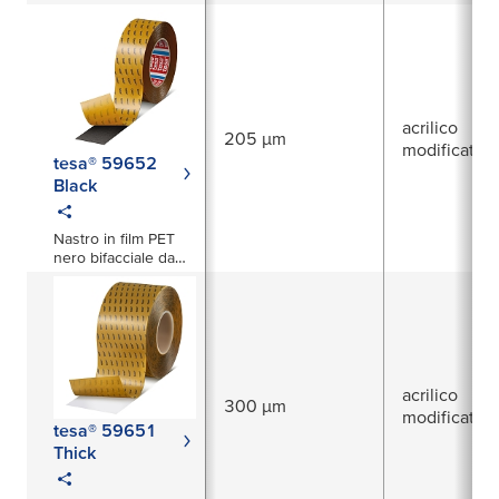
205µm, bifacciale,
con doppio liner
acrilico
205 µm
modificato
tesa® 59652
Black
Nastro in film PET
nero bifacciale da
205µm
acrilico
300 µm
modificato
tesa® 59651
Thick