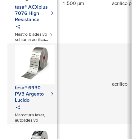
1.500 µm
acrilico puro
tesa® ACXplus
7076 High
Resistance
Nastro biadesivo in
schiuma acrilica
1500 µm
acrilico
tesa® 6930
PV3 Argento
Lucido
Marcatura laser,
autoadesivo