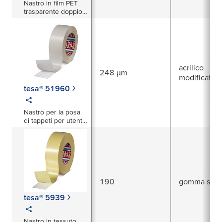
Nastro in film PET
trasparente doppio
lato da 300µm
acrilico
248 µm
modificato
tesa® 51960
Nastro per la posa
di tappeti per utenti
professionali -
rimovibile -
190
gomma sinte
tesa® 5939
Nastro in tessuto