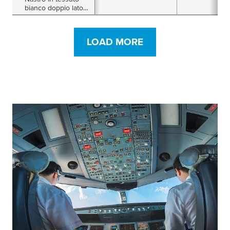
bianco doppio lato
da 190µm
LOAD MORE