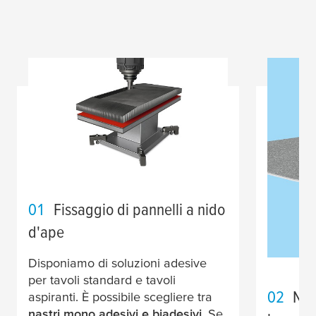
01
Fissaggio di pannelli a nido
d'ape
Disponiamo di soluzioni adesive
per tavoli standard e tavoli
02
Nas
aspiranti. È possibile scegliere tra
nastri mono adesivi e biadesivi
. Se