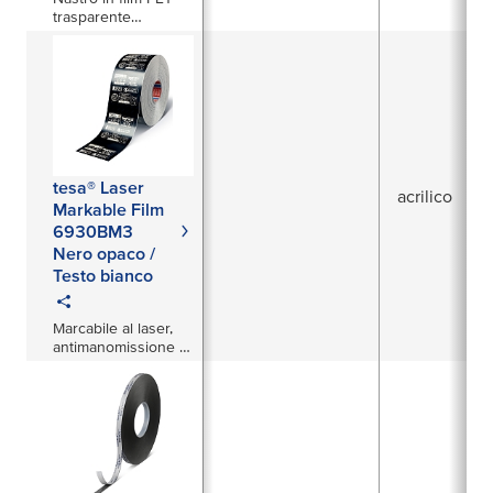
trasparente
bifacciale da 160µm
tesa® Laser
acrilico
Markable Film
6930BM3
Nero opaco /
Testo bianco
Marcabile al laser,
antimanomissione e
autoadesiva