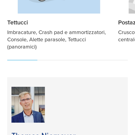
Tettucci
Postaz
Imbracature, Crash pad e ammortizzatori,
Cruscot
Console, Alette parasole, Tettucci
central
(panoramici)