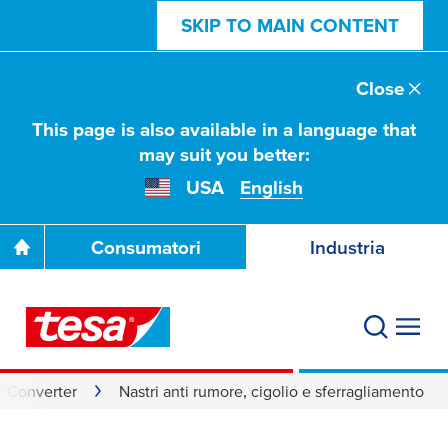
SKIP TO MAIN CONTENT
Close
This page is also available in a language that
may suit you better:
USA
English
Consumatori
Industria
r Converter
Nastri anti rumore, cigolio e sferragliamento