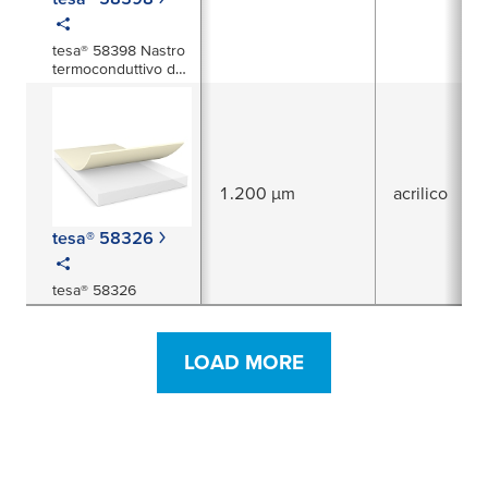
tesa® 58398 Nastro
termoconduttivo da
400 µm
1.200 µm
acrilico
tesa® 58326
tesa® 58326
LOAD MORE