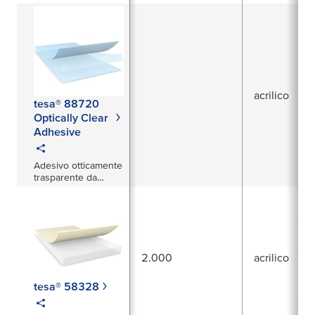
Trasparente da
200μm per
Applicazioni
Automotive
acrilico
tesa® 88720
Optically Clear
Adhesive
Adesivo otticamente
trasparente da
500 μm per
applicazioni
automobilistiche
2.000
acrilico
tesa® 58328