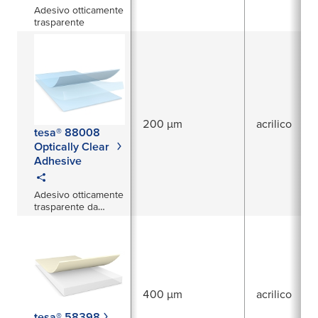
Adesivo otticamente
trasparente
200 µm
acrilico
tesa® 88008
Optically Clear
Adhesive
Adesivo otticamente
trasparente da
200 μm per
applicazioni
automobilistiche
400 µm
acrilico
tesa® 58398