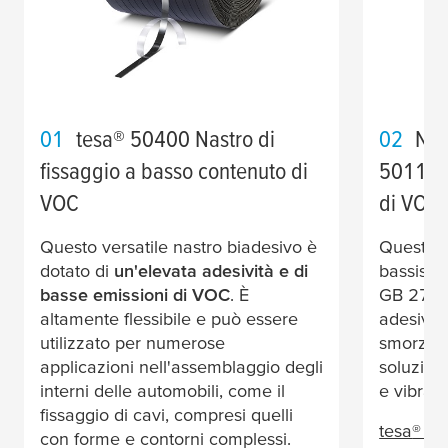
01
tesa
® 50400 Nastro di
02
Nas
fissaggio a basso contenuto di
50118 a
VOC
di VOC
Questo versatile nastro biadesivo è
Questo 
dotato di
un'elevata adesività e di
bassissi
basse emissioni di VOC
. È
GB 27630
altamente flessibile e può essere
adesiva e
utilizzato per numerose
smorzam
applicazioni nell'assemblaggio degli
soluzion
interni delle automobili, come il
e vibrazi
fissaggio di cavi, compresi quelli
tesa
® 5
con forme e contorni complessi.