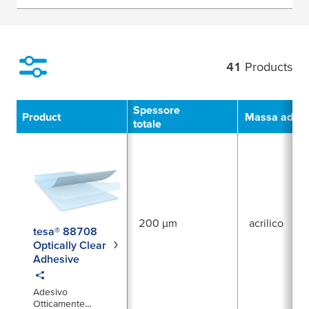
41
Products
Filter
Spessore
Product
Massa adesi
totale
200 µm
acrilico
tesa® 88708
Optically Clear
Adhesive
Adesivo
Otticamente