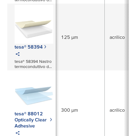
800 µm
125 µm
acrilico
tesa® 58394
tesa® 58394 Nastro
termoconduttivo da
125 µm
300 µm
acrilico
tesa® 88012
Optically Clear
Adhesive