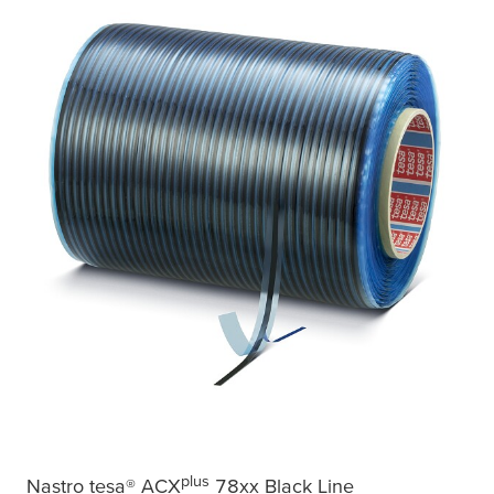
plus
Nastro
tesa
® ACX
78xx Black Line