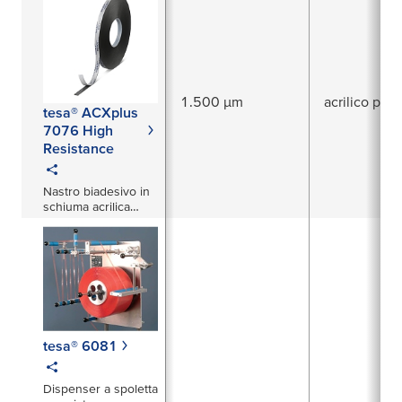
1.500 µm
acrilico puro
tesa® ACXplus
7076 High
Resistance
Nastro biadesivo in
schiuma acrilica
1500 µm
tesa® 6081
Dispenser a spoletta