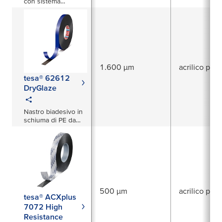
con sistema
"Brake&Buffer"
1.600 µm
acrilico puro
tesa® 62612
DryGlaze
Nastro biadesivo in
schiuma di PE da
1600 µm
500 µm
acrilico puro
tesa® ACXplus
7072 High
Resistance