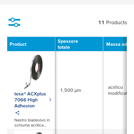
11
Products
Filter
Spessore
Product
Massa adesi
totale
acrilico
1.500 µm
modificato
tesa® ACXplus
7066 High
Adhesion
Nastro biadesivo in
schiuma acrilica
1500µm