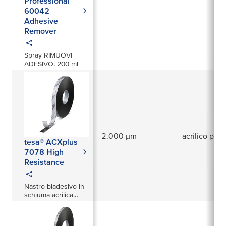
Professional
60042
Adhesive
Remover
Spray RIMUOVI
ADESIVO, 200 ml
2.000 µm
acrilico puro
tesa® ACXplus
7078 High
Resistance
Nastro biadesivo in
schiuma acrilica
2000 µm