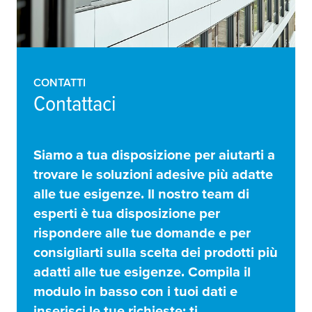
CONTATTI
Contattaci
Siamo a tua disposizione per aiutarti a
trovare le soluzioni adesive più adatte
alle tue esigenze. Il nostro team di
esperti è tua disposizione per
rispondere alle tue domande e per
consigliarti sulla scelta dei prodotti più
adatti alle tue esigenze. Compila il
modulo in basso con i tuoi dati e
inserisci le tue richieste: ti