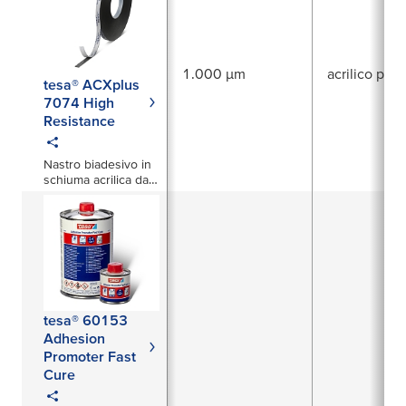
1.000 µm
acrilico puro
tesa® ACXplus
7074 High
Resistance
Nastro biadesivo in
schiuma acrilica da
1000 µm
tesa® 60153
Adhesion
Promoter Fast
Cure