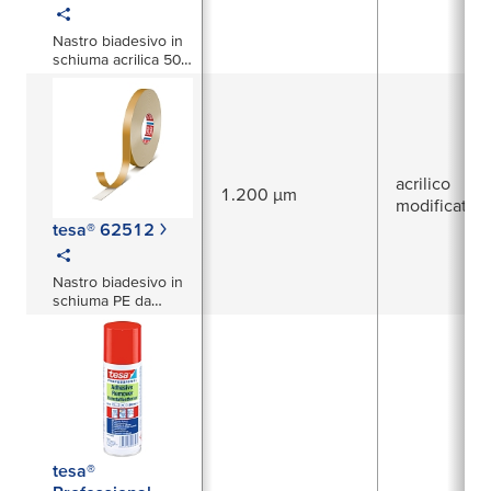
Nastro biadesivo in
schiuma acrilica 500
µm
acrilico
1.200 µm
modificato
tesa® 62512
Nastro biadesivo in
schiuma PE da
1200 µm
tesa®