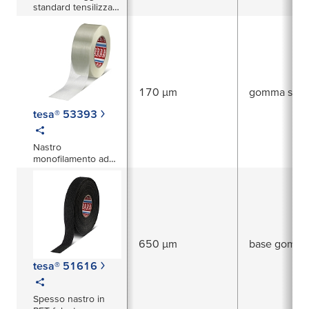
standard tensilizzato
che non macchia
170 µm
gomma sinte
tesa® 53393
Nastro
monofilamento ad
alta resistenza con
rimozione pulita
650 µm
base gomm
tesa® 51616
Spesso nastro in