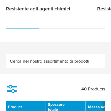
Resistente agli agenti chimici
Resist
Cerca nel nostro assortimento di prodotti
40
Products
Filter
Spessore
Product
Massa adesi
totale