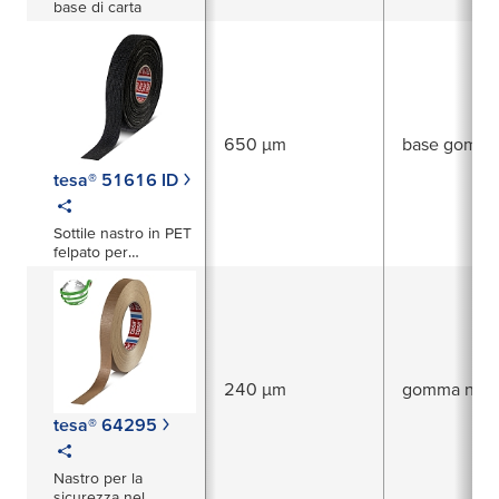
base di carta
650 µm
base gomm
tesa® 51616 ID
Sottile nastro in PET
felpato per
un'elevata riduzione
del rumore con
soluzione di
identificazione
240 µm
gomma natu
tesa® 64295
Nastro per la
sicurezza nel