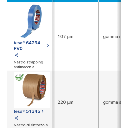
107 µm
gomma natu
tesa® 64294
PV0
Nastro strapping
antimacchia
tensilizzato per
basse temperature
220 µm
gomma sinte
tesa® 51345
Nastro di rinforzo a