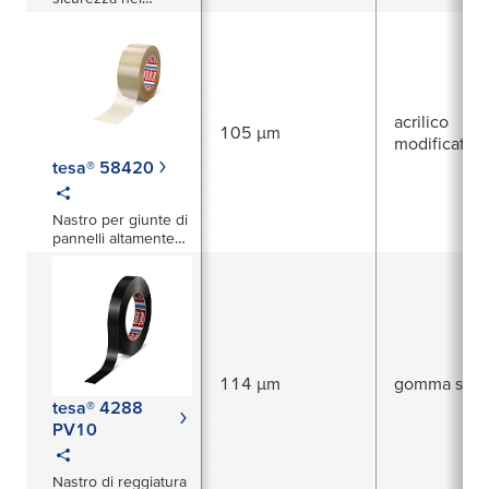
trasporto in carta
riciclabile
acrilico
105 µm
modificato
tesa® 58420
Nastro per giunte di
pannelli altamente
resistente
all'invecchiamento
114 µm
gomma sinte
tesa® 4288
PV10
Nastro di reggiatura