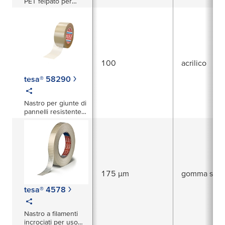
PET felpato per
un'elevata
attenuazione del
rumore
100
acrilico
tesa® 58290
Nastro per giunte di
pannelli resistente
all'invecchiamento
175 µm
gomma sinte
tesa® 4578
Nastro a filamenti
incrociati per uso