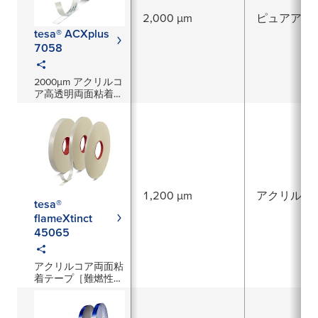
2,000 µm
ピュアアク
tesa® ACXplus
7058
2000μm アクリルコ
ア高透明両面粘着テ
ープ
1,200 µm
アクリル系
tesa®
flameXtinct
45065
アクリルコア両面粘
着テープ［難燃性・
ハロゲンフリー］
1,200µm厚／白