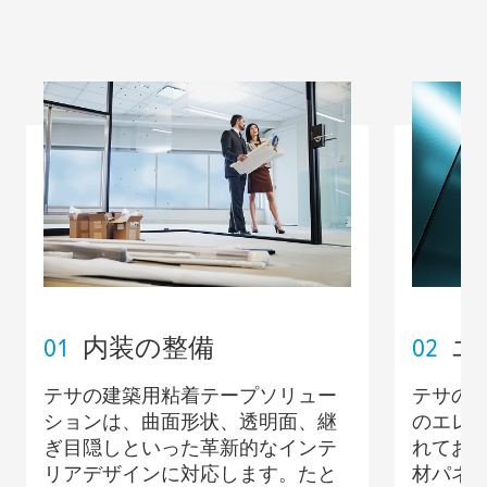
01
内装の整備
02
エ
テサの建築用粘着テープソリュー
テサの
ションは、曲面形状、透明面、継
のエレ
ぎ目隠しといった革新的なインテ
れてお
リアデザインに対応します。たと
材パネ