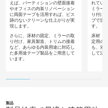
えば、パーティションの壁面接着
れてい
やオフィスの内装リノベーション
ミラー
に両面テープを活用すれば、ビス
り付け
跡のないクリーンな仕上がりが実
プで迅
現します。
す。
さらに、床材の固定、ミラーの取
床材（カ
り付け、家具製造、トリムの接着
定用の
など、あらゆる内装用途に対応し
も、液
た多用途テープ製品をご用意して
して活
います。
製品