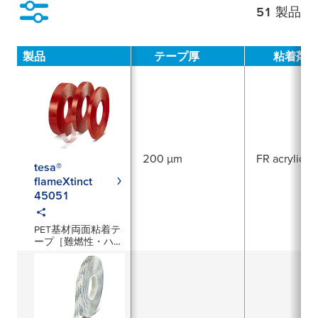
51
製品
絞り込み
製品
テープ厚
粘着剤
200 µm
FR acrylic
tesa®
flameXtinct
45051
PET基材両面粘着テ
ープ［難燃性・ハロ
ゲンフリー］200µm
厚／透明