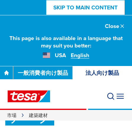
SKIP TO MAIN CONTENT
Close
This page is also available in a language that
may suit you better:
USA
English
一般消費者向け製品
法人向け製品
建築建材向け粘着
テープ
市場
建築建材