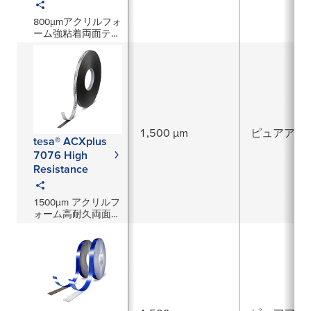
800μmアクリルフォ
ーム強粘着両面テー
プ
1,500 µm
ピュアアク
tesa® ACXplus
7076 High
Resistance
1500µm アクリルフ
ォーム高耐久両面粘
着テープ