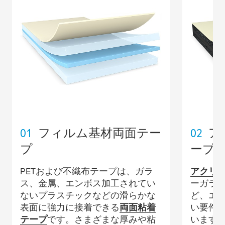
01
フィルム基材両面テー
02
ア
プ
ープ
PETおよび不織布テープは、ガラ
アクリ
ス、金属、エンボス加工されてい
ーガラ
ないプラスチックなどの滑らかな
ど、エ
表面に強力に接着できる
両面粘着
い要件
テープ
です。さまざまな厚みや粘
います