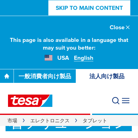
SKIP TO MAIN CONTENT
Close
This page is also available in a language that
may suit you better:
USA
English
一般消費者向け製品
法人向け製品
タブレット向け接
着ソリューション
市場
エレクトロニクス
タブレット