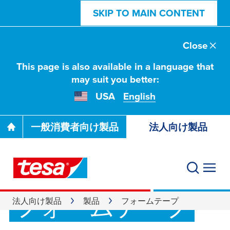
SKIP TO MAIN CONTENT
Close
This page is also available in a language that
may suit you better:
USA
English
一般消費者向け製品
法人向け製品
フォームテープ
法人向け製品
製品
フォームテープ