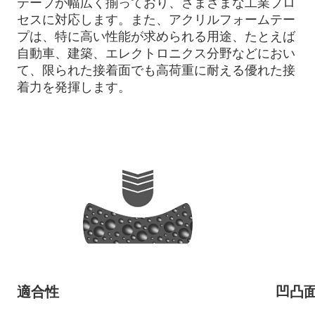
テープが幅広く揃っており、さまざまな工業プロ
セスに対応します。また、アクリルフォームテー
プは、特に高い性能が求められる用途、たとえば
自動車、建築、エレクトロニクス分野などにおい
て、限られた接着面でも高荷重に耐える優れた接
着力を発揮します。
適合性
凹凸