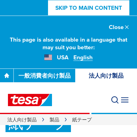
SKIP TO MAIN CONTENT
Close
This page is also available in a language that
may suit you better:
USA
English
一般消費者向け製品
法人向け製品
紙テープ
法人向け製品
製品
紙テープ