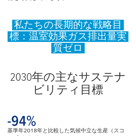
私たちの長期的な戦略目
標：温室効果ガス排出量実
質ゼロ
2030年の主なサステナ
ビリティ目標
-95
-95
%
基準年2018年と比較した気候中立な生産（スコ