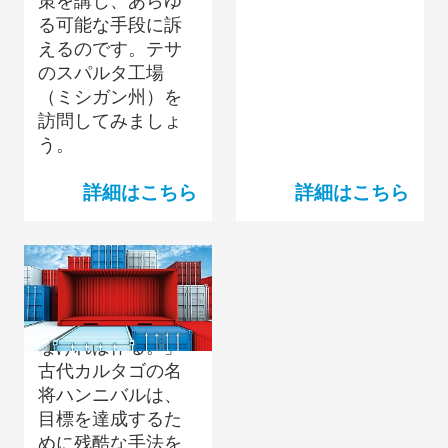
策を講じ、あらゆ
る可能な手段に訴
えるのです。テサ
のスパルタ工場
（ミシガン州）を
訪問してみましょ
う。
詳細はこちら
詳細はこちら
可能性の限界を超え
て
「道は見つける。
なければ作る。」
古代カルタゴの名
将ハンニバルは、
目標を達成するた
めに残酷な手法を