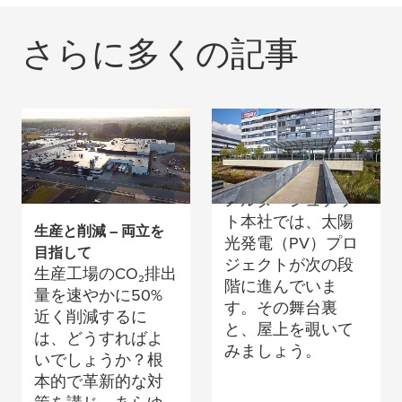
行動が野心と出会
さらに多くの記事
うとき
太陽エネルギーを生
み出す余地はどこ
に？
ノルダーシュテッ
ト本社では、太陽
生産と削減 – 両立を
光発電（PV）プロ
目指して
ジェクトが次の段
生産工場のCO₂排出
階に進んでいま
量を速やかに50%
す。その舞台裏
近く削減するに
と、屋上を覗いて
は、どうすればよ
みましょう。
いでしょうか？根
本的で革新的な対