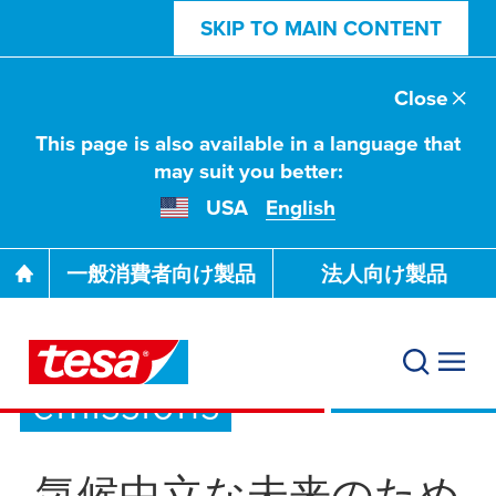
SKIP TO MAIN CONTENT
Close
This page is also available in a language that
may suit you better:
USA
English
一般消費者向け製品
法人向け製品
We do: Reduce
emissions
気候中立な未来のため