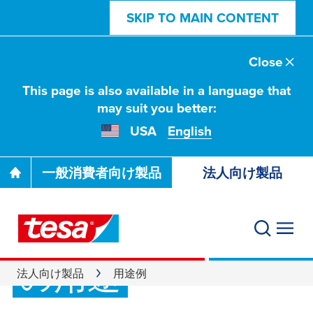
SKIP TO MAIN CONTENT
Close
This page is also available in a language that
may suit you better:
USA
English
一般消費者向け製品
法人向け製品
業務用粘着テープ
の用途
法人向け製品
用途例