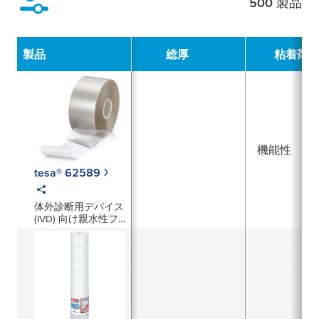
500
製品
絞り込み
製品
総厚
粘着剤
機能性
tesa® 62589
体外診断用デバイス
(IVD) 向け親水性フ
ィルム