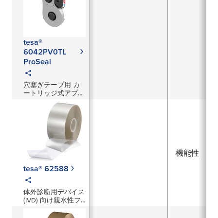
tesa®
6042PV0TL
ProSeal
穴塞ぎテープ用 カ
ートリッジ式アプリ
ケーター
機能性
tesa® 62588
体外診断用デバイス
(IVD) 向け親水性フ
ィルム