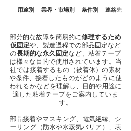
用途別
業界・市場別
条件別
連絡先
部分的な故障を簡易的に
修理する
ため
仮固定
や、製造過程での部品固定など
の
長期的な永久固定
など、粘着テープ
は様々な目的で使用されています。当
社では接着するもの（被着体）の素材
や条件、接着したものがどのように使
われるかなどを理解し、目的や用途に
適した粘着テープをご案内していま
す。
部品接着やマスキング、電気絶縁、シ
ーリング（防水や水蒸気バリア）、表