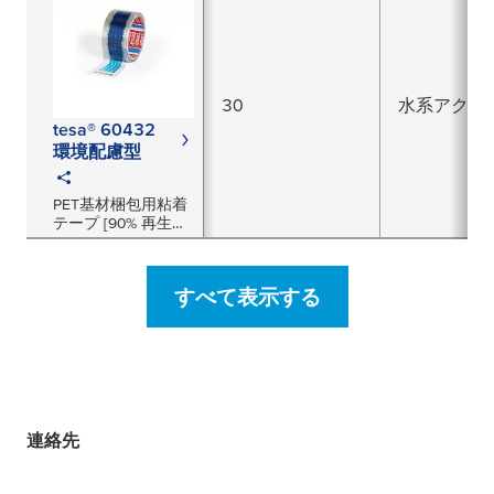
30
水系アクリ
tesa® 60432
環境配慮型
PET基材梱包用粘着
テープ [90% 再生
PET]
すべて表示する
連絡先