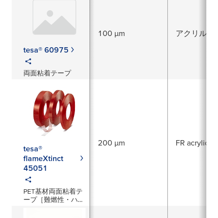
100 µm
アクリル系
tesa® 60975
両面粘着テープ
200 µm
FR acrylic
tesa®
flameXtinct
45051
PET基材両面粘着テ
ープ［難燃性・ハロ
ゲンフリー］200µm
厚／透明