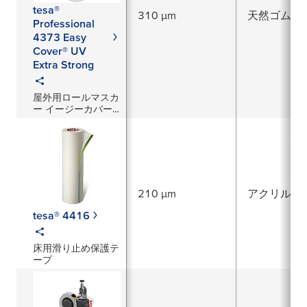
tesa®
310 µm
天然ゴム
Professional
4373 Easy
Cover® UV
Extra Strong
屋外用ロールマスカ
ー イージーカバー
エクストラ・ストロ
ング
210 µm
アクリル系
tesa® 4416
床用滑り止め保護テ
ープ