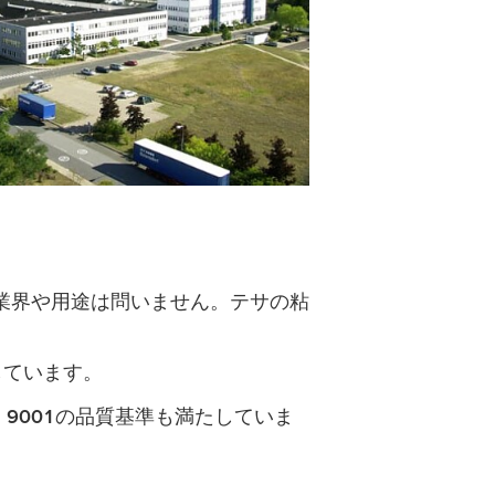
業界や用途は問いません。テサの粘
しています。
O 9001
の品質基準も満たしていま