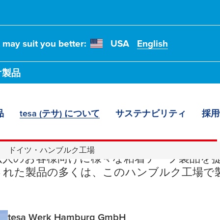
t may suit you better:
USA
English
け製品
品
tesa (テサ) について
サステナビリティ
採用
ツ・ハンブルク工
ドイツ・ハンブルク工場
法人のお客様向けに様々な粘着テープ製品を
された製品の多くは、このハンブルク工場で
tesa Werk Hamburg GmbH