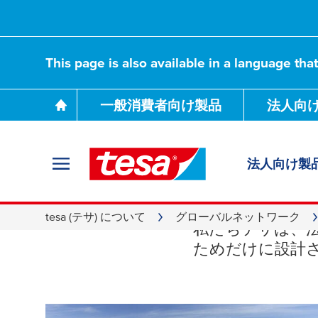
This page is also available in a language tha
一般消費者向け製品
法人向
法人向け製
ドイ
tesa (テサ) について
グローバルネットワーク
私たちテサは、
ためだけに設計