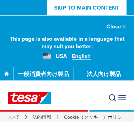
SKIP TO MAIN CONTENT
Close
This page is also available in a language that
may suit you better:
USA
English
一般消費者向け製品
法人向け製品
サ) について
法的情報
Cookie（クッキー）ポリシー