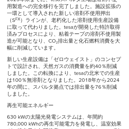
用製造への完全移行を完了しました。施設拡張の
一環として導入された新しい溶剤不使用押出
FX
（S
）ラインが、老朽化した溶剤使用生産設備
に取って代わりました。
tesa
が開発した特許取得
済みプロセスにより、粘着テープの溶剤不使用製
造が可能となり、CO₂排出量と化石燃料消費を大
幅に削減しています。
新しい生産設備は「ゼロウェイスト」のコンセプ
トで設計され、天然ガスの消費量を約40％削減
しました。この転換により、
tesa
の北米での生産
は100％無溶剤となりました。2018年から2024
年の間に、スパルタ拠点では排出量を76％削減
しました。
再生可能エネルギー
630 kWの太陽光発電システムは、年間約
780,000 kWhの再生可能電力を発電し、温室効果