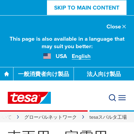
SKIP TO MAIN CONTENT
Close
This page is also available in a language that
may suit you better:
USA
English
一般消費者向け製品
法人向け製品
について
グローバルネットワーク
tesaスパルタ工場