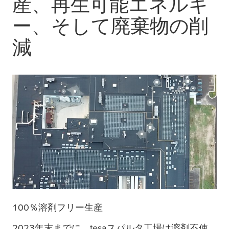
産、再生可能エネルギ
ー、そして廃棄物の削
減
100％溶剤フリー生産
2023年末までに、
tesa
スパルタ工場は溶剤不使