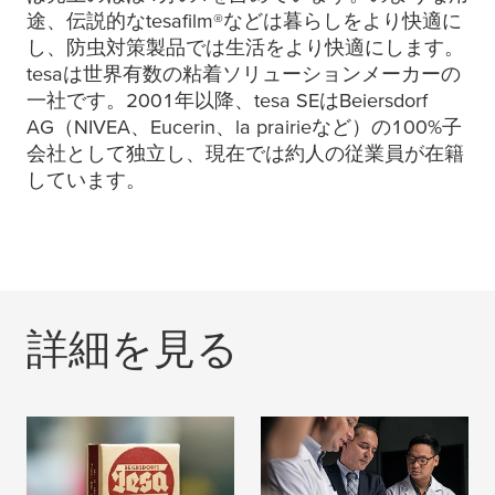
途、伝説的な
tesafilm
®などは暮らしをより快適に
し、防虫対策製品では生活をより快適にします。
tesa
は世界有数の粘着ソリューションメーカーの
一社です。2001年以降、
tesa
SEはBeiersdorf
AG（NIVEA、Eucerin、la prairieなど）の100%子
会社として独立し、現在では約人の従業員が在籍
しています。
詳細を見る
沿革
学会・工業会