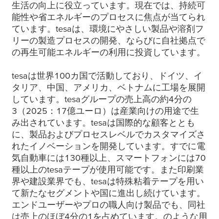
生活の向上に役立っています。現在では、持続可
能性や省エネルギーのプロセスに焦点が当てられ
ています。
tesa
は、環境にやさしい製品や溶剤フ
リーの製造プロセスの開発、ならびに自社拠点で
の再生可能エネルギーの利用に投資しています。
tesa
は世界100カ国で活動しており、ドイツ、イ
タリア、中国、アメリカ、ベトナムに工場を展開
しています。
tesa
グループの売上高の約4分の
3（2025：17億ユーロ）は産業向けの用途で生
み出されています。
tesa
は国際的な顧客ととも
に、製品およびプロセスレベルでカスタマイズさ
れたイノベーションを開発しています。すでに電
気自動車には130種以上、スマートフォンには70
種以上の
tesa
テープが使用可能です。また印刷業
界や建設業界でも、
tesa
は特殊粘着テープを用い
て新たなセグメントや国に進出し続けています。
エンドユーザーやプロの職人向け製品でも、同社
は売上のほぼ4分の1を占めています。のような用