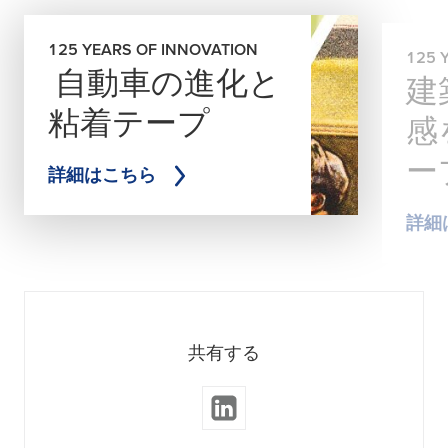
125 YEARS OF INNOVATION
125 
自動車の進化と
建
粘着テープ
感
ー
詳細はこちら
詳細
共有する