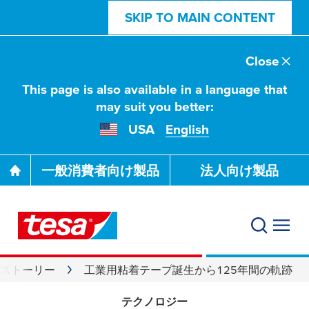
SKIP TO MAIN CONTENT
Close
This page is also available in a language that
may suit you better:
USA
English
一般消費者向け製品
法人向け製品
ストーリー
工業用粘着テープ誕生から125年間の軌跡
テクノロジー