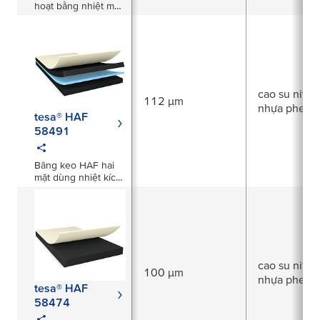
hoạt bằng nhiệt màu
đen dày 125µm
cao su nitrile
112 µm
nhựa phenol
tesa® HAF
58491
Băng keo HAF hai
mặt dùng nhiệt kích
hoạt màu đen, dày
112µm
cao su nitrile
100 µm
nhựa phenol
tesa® HAF
58474