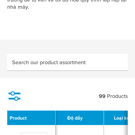
nhà máy.
Search our product assortment
99
Products
Filter
Product
Độ dầy
Loại keo