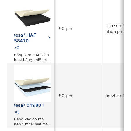
cao su nitrile
50 µm
nhựa phenol
tesa® HAF
58470
Băng keo HAF kích
hoạt bằng nhiệt màu
đen dày 50µm
80 µm
acrylic cải t
tesa® 51980
Băng keo có lớp
nền filmhai mặt màu
đen dày 80μm