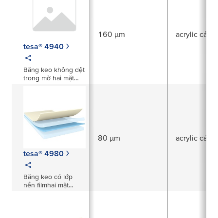
160 µm
acrylic cải t
tesa® 4940
Băng keo không dệt
trong mờ hai mặt
dày 160µm
80 µm
acrylic cải t
tesa® 4980
Băng keo có lớp
nền filmhai mặt
trong suốt dày
80μm