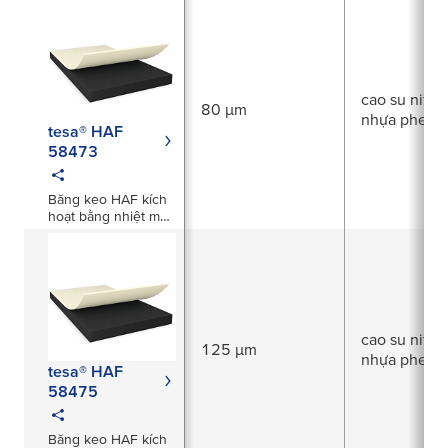
cao su nitrile
80 µm
nhựa phenol
tesa® HAF
58473
Băng keo HAF kích
hoạt bằng nhiệt màu
đen dày 80µm
cao su nitrile
125 µm
nhựa phenol
tesa® HAF
58475
Băng keo HAF kích