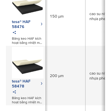
cao su nitrile
150 µm
nhựa phenol
tesa® HAF
58476
Băng keo HAF kích
hoạt bằng nhiệt màu
đen dày 150µm
cao su nitrile
200 µm
nhựa phenol
tesa® HAF
58478
Băng keo HAF kích
hoạt bằng nhiệt màu
đen dày 200µm