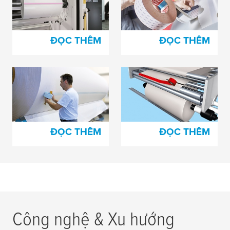
cho các vật liệu dạng
cho ngành in giấy
phim
ĐỌC THÊM
ĐỌC THÊM
Băng keo nối chịu lực
Băng keo nối dùng
đẩy dùng cho sản
cho sản xuất bìa các
xuất giấy
tông gợn sóng
ĐỌC THÊM
ĐỌC THÊM
Công nghệ & Xu hướng