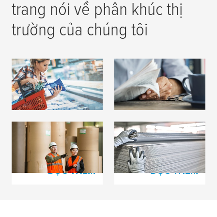
trang nói về phân khúc thị
trường của chúng tôi
In bao bì mềm
In báo & tạp chí
ĐỌC THÊM
ĐỌC THÊM
Sản xuất giấy
Sản xuất bìa các tông
gợn sóng
ĐỌC THÊM
ĐỌC THÊM