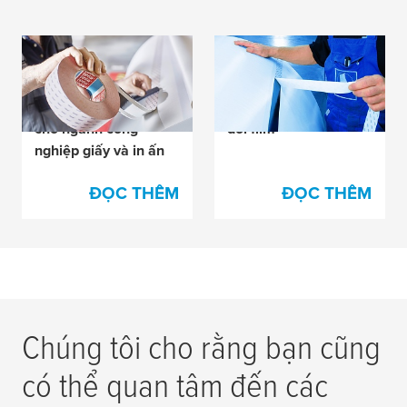
Băng keo nối và các
Băng keo nối chắc
sản phẩm bổ sung
chắn dùng cho ngành
của chúng tôi dùng
công nghiệp chuyển
cho ngành công
đổi film
nghiệp giấy và in ấn
ĐỌC THÊM
ĐỌC THÊM
Chúng tôi cho rằng bạn cũng
có thể quan tâm đến các