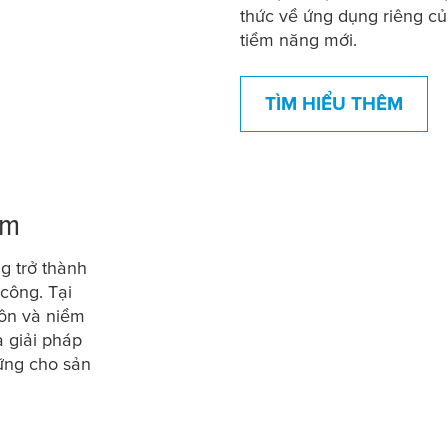
thức về ứng dụng riêng c
tiềm năng mới.
TÌM HIỂU THÊM
ẩm
g trở thành
công. Tại
ôn và niềm
 giải pháp
vững cho sản