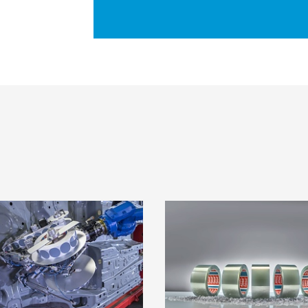
 miếng băng
Góp phần vào t
dán thay vì các
bền vững:
tesa
ch cắm
60412 – Băng 