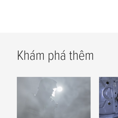
Khám phá thêm
Các
keo 
phí