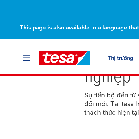
This page is also available in a language tha
Giải ph
Thị trường
nghiệp
Sự tiến bộ đến từ
đổi mới. Tại
tesa
I
thách thức hiện tạ