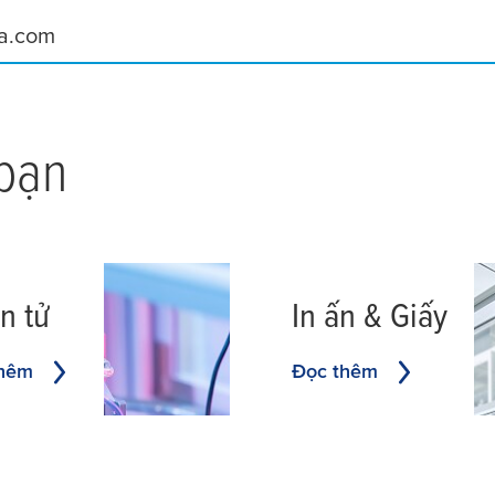
 bạn
n tử
In ấn & Giấy
thêm
Đọc thêm