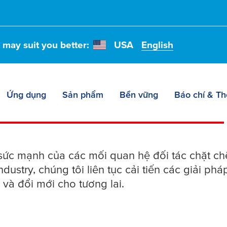
t may suit you better:
USA
English
áp kết dính
tesa
® cho
Ứng dụng
Sản phẩm
Bền vững
Báo chí & Thô
 sức mạnh của các mối quan hệ đối tác chặt c
ndustry, chúng tôi liên tục cải tiến các giải p
i và đổi mới cho tương lai.