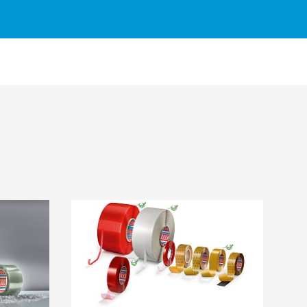
ính
Danh mục Nhóm
®
4965
keo