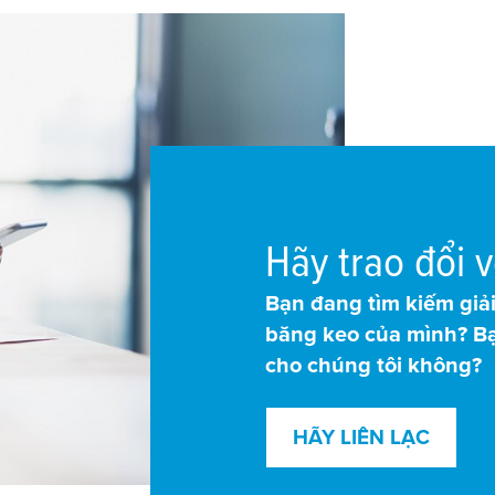
Hãy trao đổi v
Bạn đang tìm kiếm giải
băng keo của mình? B
cho chúng tôi không?
HÃY LIÊN LẠC