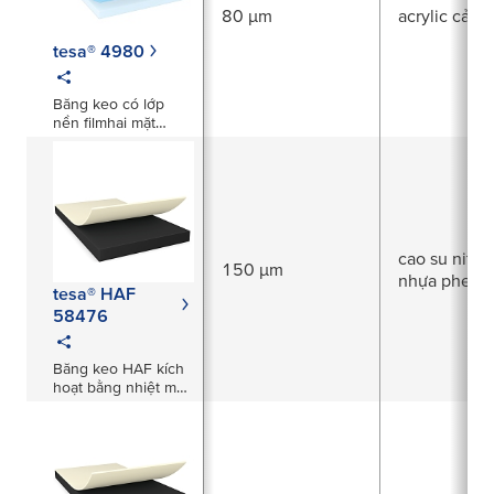
80 µm
acrylic cải t
tesa® 4980
Băng keo có lớp
nền filmhai mặt
trong suốt dày
80μm
cao su nitrile
150 µm
nhựa phenol
tesa® HAF
58476
Băng keo HAF kích
hoạt bằng nhiệt màu
đen dày 150µm