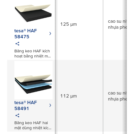
cao su nitrile
125 µm
nhựa phenol
tesa® HAF
58475
Băng keo HAF kích
hoạt bằng nhiệt màu
đen dày 125µm
cao su nitrile
112 µm
nhựa phenol
tesa® HAF
58491
Băng keo HAF hai
mặt dùng nhiệt kích
hoạt màu đen, dày