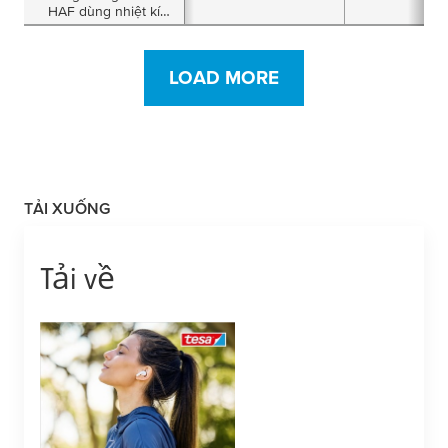
HAF dùng nhiệt kích
hoạt màu đen hai
mặt dày 83µm
LOAD MORE
TẢI XUỐNG
Tải về