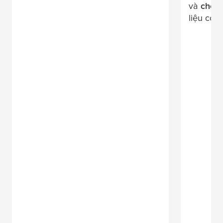
và
chốn
liệu có 