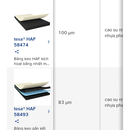
112µm
cao su nitrile
100 µm
nhựa phenol
tesa® HAF
58474
Băng keo HAF kích
hoạt bằng nhiệt màu
đen dày 100µm
cao su nitrile
83 µm
nhựa phenol
tesa® HAF
58493
Băng keo gắn kết