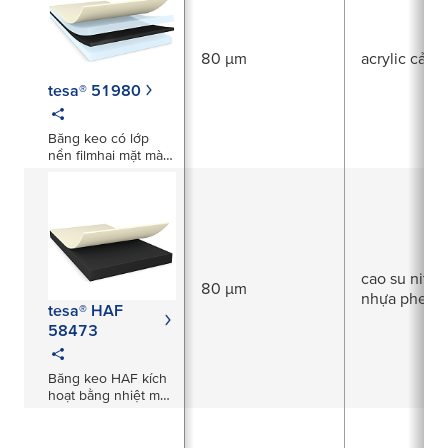
80 µm
acrylic cải t
tesa® 51980
Băng keo có lớp
nền filmhai mặt màu
đen dày 80μm
cao su nitrile
80 µm
nhựa phenol
tesa® HAF
58473
Băng keo HAF kích
hoạt bằng nhiệt màu
đen dày 80µm