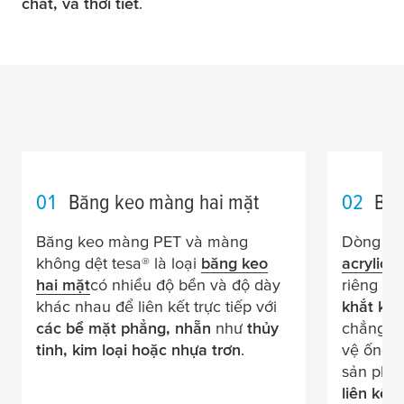
chất, và thời tiết
.
01
Băng keo màng hai mặt
02
Băn
Băng keo màng PET và màng
Dòng s
không dệt
tesa
® là loại
băng keo
acrylic
t
hai mặt
có nhiều độ bền và độ dày
riêng c
khác nhau để liên kết trực tiếp với
khắt kh
các bề mặt phẳng, nhẵn
như
thủy
chẳng hạ
tinh, kim loại hoặc nhựa trơn
.
vệ ống k
sản phẩ
liên kết 