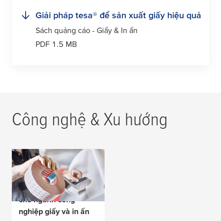
Giải pháp
tesa
® để sản xuất giấy hiệu quả
Sách quảng cáo - Giấy & In ấn
PDF 1.5 MB
Công nghệ & Xu hướng
Băng keo nối và các
sản phẩm bổ sung
của chúng tôi dùng
cho ngành công
nghiệp giấy và in ấn