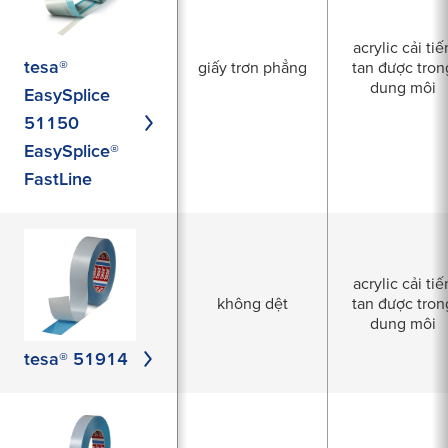
acrylic cải tiế
tesa®
giấy trơn phẳng
tan được tron
dung môi
EasySplice
51150
EasySplice®
FastLine
acrylic cải tiế
không dệt
tan được tron
dung môi
tesa® 51914