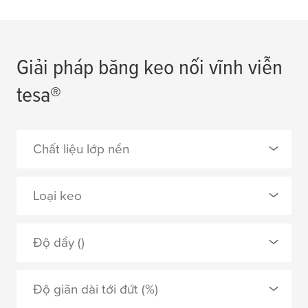
Giải pháp băng keo nối vĩnh viễn
tesa
®
Chất liệu lớp nền
0 Selected
Loại keo
giấy trơn phẳng
0 Selected
Độ dầy ()
không dệt
acrylic cải tiến tan được trong dung môi
Độ giãn dài tới đứt (%)
APPLY