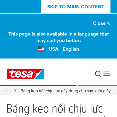
SKIP TO MAIN CONTENT
Close
This page is also available in a language that
may suit you better:
USA
English
o nối
Băng keo nối chịu lực đẩy dùng cho sản xuất giấy
Băng keo nối chịu lực