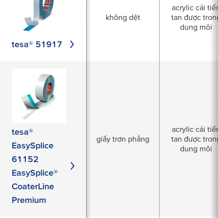
acrylic cải tiế
không dệt
tan được tron
dung môi
tesa® 51917
acrylic cải tiế
tesa®
giấy trơn phẳng
tan được tron
EasySplice
dung môi
61152
EasySplice®
CoaterLine
Premium