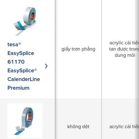
acrylic cải tiế
tesa®
giấy trơn phẳng
tan được tron
EasySplice
dung môi
61170
EasySplice®
CalenderLine
Premium
không dệt
acrylic cải tiế