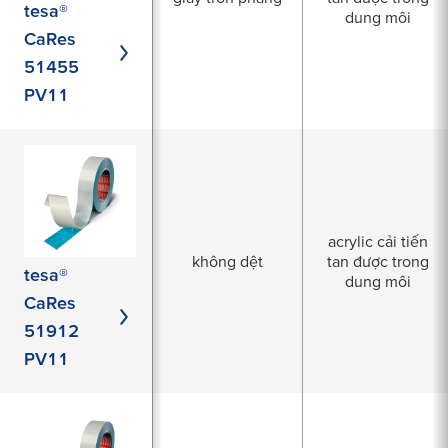
tesa®
dung môi
CaRes
51455
PV11
acrylic cải tiến
không dệt
tan được trong
tesa®
dung môi
CaRes
51912
PV11