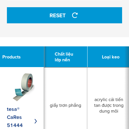
APPLY
RESET
6
Chất liệu
Chất liệu
Products
Products
Loại keo
Loại keo
lớp nền
lớp nền
acrylic cải tiến
giấy trơn phẳng
tan được trong
tesa®
dung môi
CaRes
51444