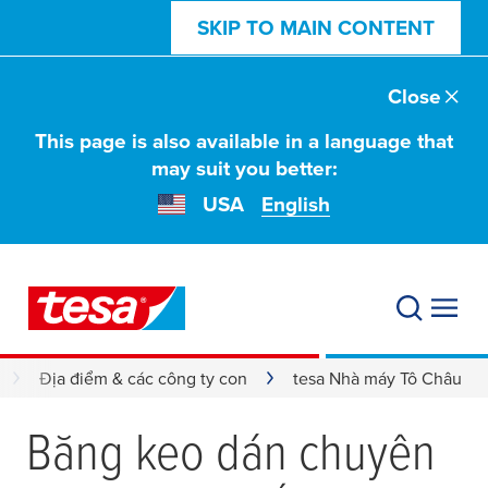
SKIP TO MAIN CONTENT
Close
This page is also available in a language that
may suit you better:
USA
English
Địa điểm & các công ty con
tesa Nhà máy Tô Châu
Băng keo dán chuyên