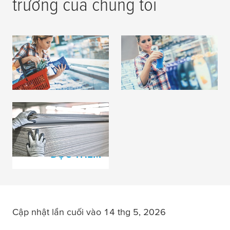
trường của chúng tôi
In bao bì mềm
In nhãn
ĐỌC THÊM
ĐỌC THÊM
Sản xuất bìa các tông
gợn sóng
ĐỌC THÊM
Cập nhật lần cuối vào 14 thg 5, 2026