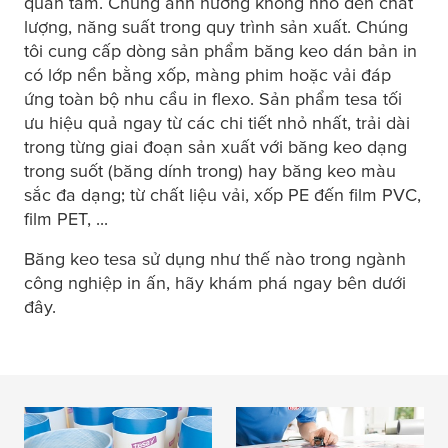
quan tâm. Chúng ảnh hưởng không nhỏ đến chất
lượng, năng suất trong quy trình sản xuất. Chúng
tôi cung cấp dòng sản phẩm băng keo dán bản in
có lớp nền bằng xốp, màng phim hoặc vải đáp
ứng toàn bộ nhu cầu in flexo. Sản phẩm
tesa
tối
ưu hiệu quả ngay từ các chi tiết nhỏ nhất, trải dài
trong từng giai đoạn sản xuất với băng keo dạng
trong suốt (băng dính trong) hay băng keo màu
sắc đa dạng; từ chất liệu vải, xốp PE đến film PVC,
film PET, ...
Băng keo
tesa
sử dụng như thế nào trong ngành
công nghiệp in ấn, hãy khám phá ngay bên dưới
đây.
Băng keo xốp
tesa
tesa
® băng dán gắn