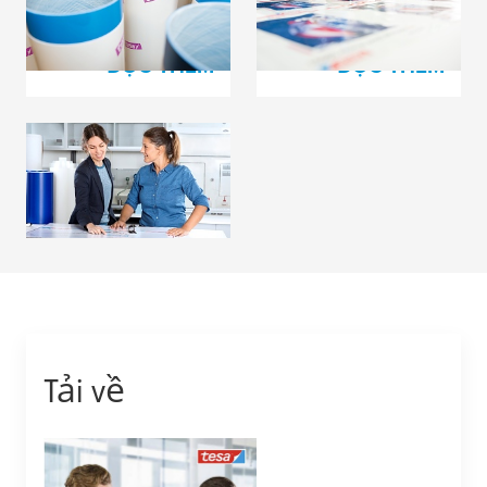
Softprint®
bản in và băng vải
ĐỌC THÊM
ĐỌC THÊM
Đệm xốp
tesa
print®
ĐỌC THÊM
Tải về