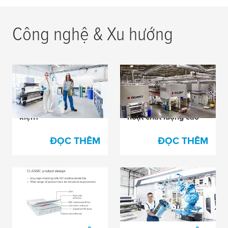
Công nghệ & Xu hướng
Cố gắng tránh hiện
Roberts Mart vượt trội
tượng nâng mép bản
như thế nào trong
in trong mọi điều
việc in bao bì linh
kiện?
hoạt chất lượng cao
ĐỌC THÊM
ĐỌC THÊM
Bí mật đằng sau mỗi
Ban đang cố gắng
chiếc máy in hạnh
giải quyết vấn đề
phúc?
"pinholing"?