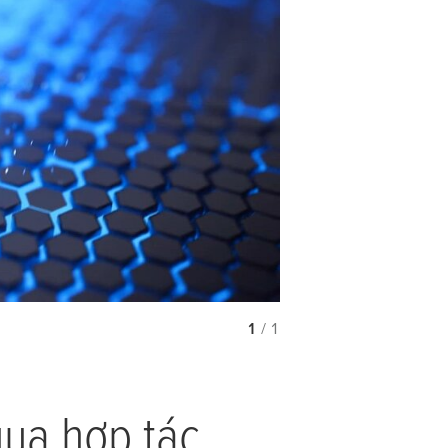
1
/ 1
qua hợp tác