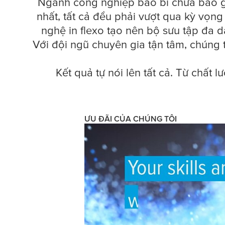
tiềm năng của ba
Ngành công nghiệp bao bì chưa bao gi
nhất, tất cả đều phải vượt qua kỳ vọng
nghệ in flexo tạo nên bộ sưu tập đa d
Với đội ngũ chuyên gia tận tâm, chúng t
Kết quả tự nói lên tất cả. Từ chất 
ƯU ĐÃI CỦA CHÚNG TÔI