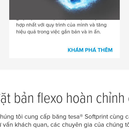
pháp gắn bản và phụ trợ, chúng tôi cung
cấp nhiều lựa chọn đa dạng. Điều này
giúp bạn linh hoạt chọn sản phẩm phù
hợp nhất với quy trình của mình và tăng
hiệu quả trong việc gắn bản và in ấn.
KHÁM PHÁ THÊM
đặt bản flexo hoàn chỉnh 
chúng tôi cung cấp băng
tesa
® Softprint cùng 
ư vấn khách quan, các chuyên gia của chúng t