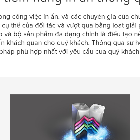
ng công việc in ấn, và các chuyên gia của chún
cụ thể của đối tác và vượt qua bằng loạt giải 
xo và bộ sản phẩm đa dạng chính là điều tạo 
n khách quan cho quý khách. Thông qua sự hợp 
pháp phù hợp nhất với yêu cầu của quý khách
Đem lại hiệu quả thông qua sự
linh hoạt
Chỉ áp dụng cho tùy chọn bố cục "Tiêu đề
nhỏ với văn bản giới thiệu" Đối với các giải