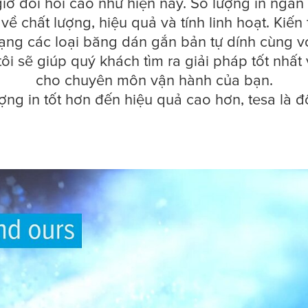
o bì
ờ đòi hỏi cao như hiện nay. Số lượng in ngắn 
 về chất lượng, hiệu quả và tính linh hoạt. Kiế
ạng các loại băng dán gắn bản tự dính cùng vớ
ôi sẽ giúp quý khách tìm ra giải pháp tốt nhấ
cho chuyên môn vận hành của bạn.
lượng in tốt hơn đến hiệu quả cao hơn,
tesa
là đ