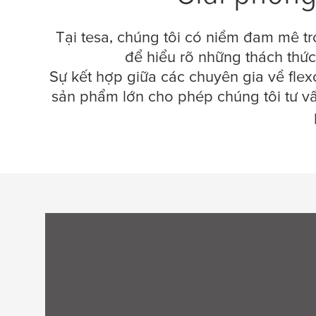
Tại
tesa
, chúng tôi có niềm đam mê tro
để hiểu rõ những thách thức 
Sự kết hợp giữa các chuyên gia về fle
sản phẩm lớn cho phép chúng tôi tư vấ
Chất lượng trong từng lượt chạy
Chúng ta hợp tác như thế nào để khám
phá chất lượng tinh tế trong mỗi lần sản
xuất? Chúng tôi cung cấp nhiều giải pháp