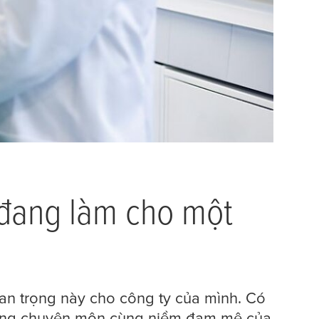
 đang làm cho một
uan trọng này cho công ty của mình. Có
 dụng chuyên môn cùng niềm đam mê của