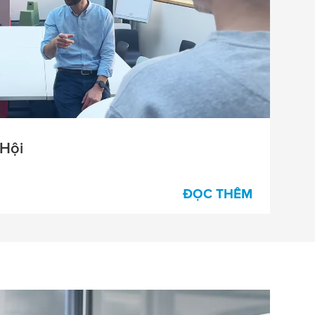
 Hội
ĐỌC THÊM