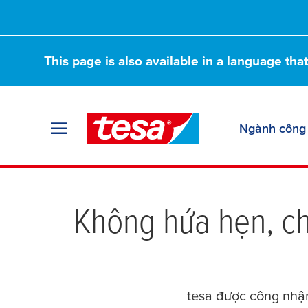
This page is also available in a language tha
Ngành công
Không hứa hẹn, chú
tesa
được công nhận 