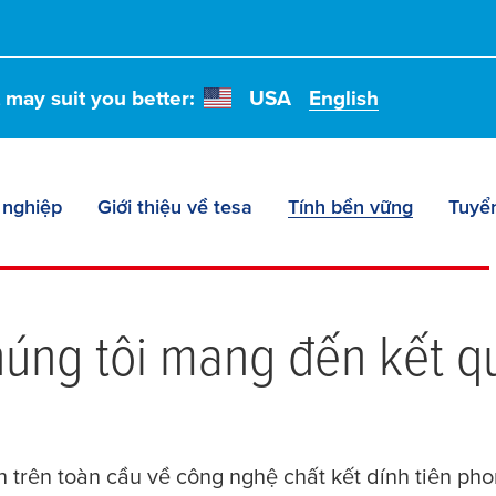
t may suit you better:
USA
English
 nghiệp
Giới thiệu về tesa
Tính bền vững
Tuyể
ng tôi mang đến kết quả
trên toàn cầu về công nghệ chất kết dính tiên pho