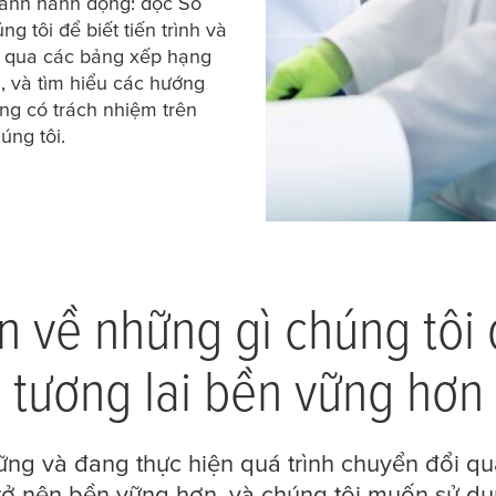
hành hành động: đọc Sổ
g tôi để biết tiến trình và
á qua các bảng xếp hạng
, và tìm hiểu các hướng
ng có trách nhiệm trên
úng tôi.
 về những gì chúng tôi
tương lai bền vững hơn
 vững và đang thực hiện quá trình chuyển đổi q
y trở nên bền vững hơn, và chúng tôi muốn sử