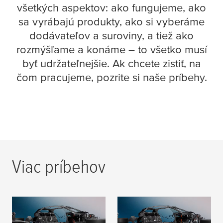
všetkých aspektov: ako fungujeme, ako
sa vyrábajú produkty, ako si vyberáme
dodávateľov a suroviny, a tiež ako
rozmýšľame a konáme – to všetko musí
byť udržateľnejšie. Ak chcete zistiť, na
čom pracujeme, pozrite si naše príbehy.
Ako spoločnosti RS
Viac príbehov
Group a
tesa
navrhli
udržateľnejšie