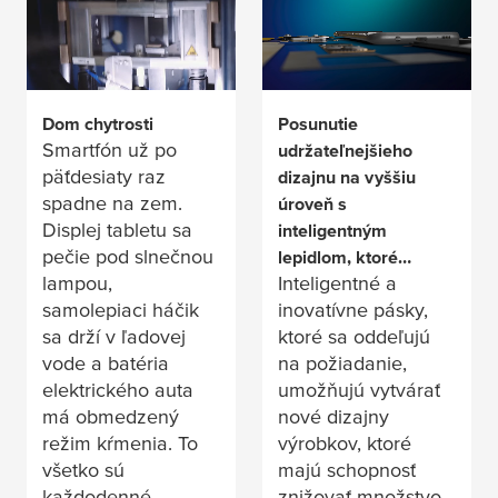
Dom chytrosti
Posunutie
Smartfón už po
udržateľnejšieho
päťdesiaty raz
dizajnu na vyššiu
spadne na zem.
úroveň s
Displej tabletu sa
inteligentným
pečie pod slnečnou
lepidlom, ktoré
lampou,
Inteligentné a
ponúka oddeľovanie
samolepiaci háčik
inovatívne pásky,
na požiadanie
sa drží v ľadovej
ktoré sa oddeľujú
vode a batéria
na požiadanie,
elektrického auta
umožňujú vytvárať
má obmedzený
nové dizajny
režim kŕmenia. To
výrobkov, ktoré
všetko sú
majú schopnosť
každodenné
znižovať množstvo