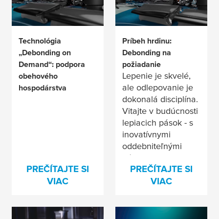
tesnenie vo veľkom
meradle
Technológia
Príbeh hrdinu:
„Debonding on
Debonding na
Demand“: podpora
požiadanie
Lepenie je skvelé,
obehového
ale odlepovanie je
hospodárstva
dokonalá disciplína.
Vitajte v budúcnosti
lepiacich pások - s
inovatívnymi
oddebniteľnými
páskami
tesa
PREČÍTAJTE SI
PREČÍTAJTE SI
VIAC
VIAC