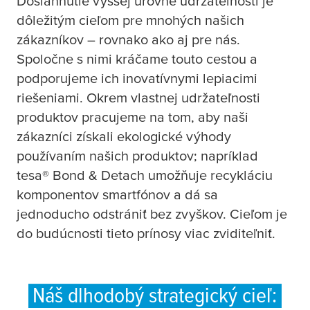
D
osiahnutie vyššej úrovne udržateľnosti je
dôležitým cieľom pre mnohých našich
zákazníkov – rovnako ako aj pre nás.
Spoločne s nimi kráčame touto cestou a
podporujeme ich inovatívnymi lepiacimi
riešeniami. Okrem vlastnej udržateľnosti
produktov pracujeme na tom, aby naši
zákazníci získali ekologické výhody
používaním našich produktov; napríklad
tesa
® Bond & Detach umožňuje recykláciu
komponentov smartfónov a dá sa
jednoducho odstrániť bez zvyškov. Cieľom je
do budúcnosti tieto prínosy viac zviditeľniť.
Náš dlhodobý strategický cieľ: