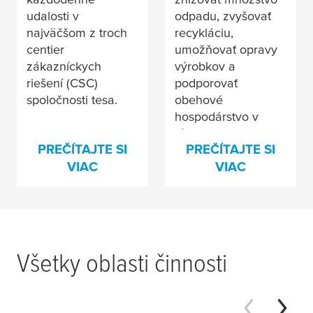
udalosti v
odpadu, zvyšovať
najväčšom z troch
recykláciu,
centier
umožňovať opravy
zákazníckych
výrobkov a
riešení (CSC)
podporovať
spoločnosti
tesa
.
obehové
hospodárstvo v
rôznych odvetviach.
PREČÍTAJTE SI
PREČÍTAJTE SI
VIAC
VIAC
Všetky oblasti činnosti