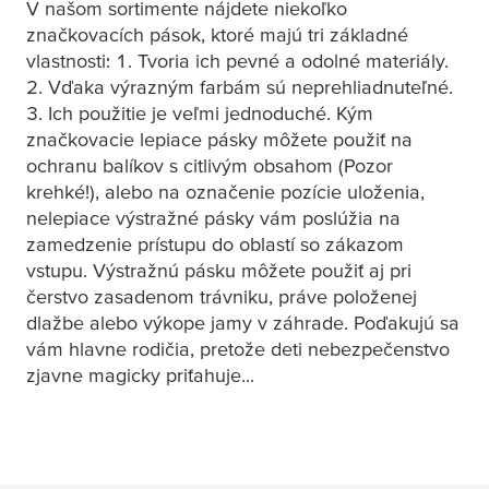
V našom sortimente nájdete niekoľko
značkovacích pások, ktoré majú tri základné
vlastnosti: 1. Tvoria ich pevné a odolné materiály.
2. Vďaka výrazným farbám sú neprehliadnuteľné.
3. Ich použitie je veľmi jednoduché. Kým
značkovacie lepiace pásky môžete použiť na
ochranu balíkov s citlivým obsahom (Pozor
krehké!), alebo na označenie pozície uloženia,
nelepiace výstražné pásky vám poslúžia na
zamedzenie prístupu do oblastí so zákazom
vstupu. Výstražnú pásku môžete použiť aj pri
čerstvo zasadenom trávniku, práve položenej
dlažbe alebo výkope jamy v záhrade. Poďakujú sa
vám hlavne rodičia, pretože deti nebezpečenstvo
zjavne magicky priťahuje...