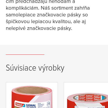
čím predchádzajú nehodám a
komplikáciám. Náš sortiment zahŕňa
samolepiace značkovacie pásky so
špičkovou lepiacou kvalitou, ale aj
nelepivé značkovacie pásky.
Súvisiace výrobky
tesa
® Signal Non
tesa
® Signal Univers
Adhesive