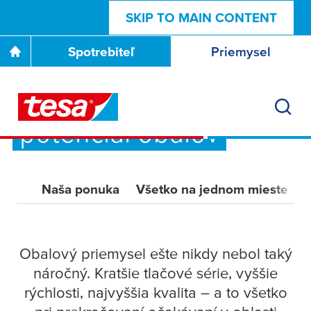
SKIP TO MAIN CONTENT
Spotrebiteľ
Priemysel
Spoločne uvoľňujeme
potenciál obalov
Naša ponuka
Všetko na jednom mieste
K
Obalový priemysel ešte nikdy nebol taký
náročný. Kratšie tlačové série, vyššie
rýchlosti, najvyššia kvalita – a to všetko