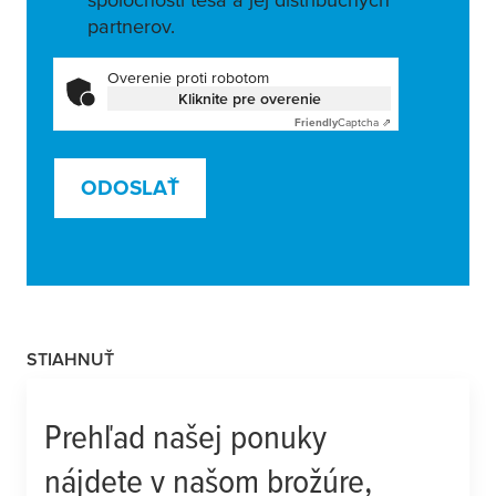
partnerov.
Overenie proti robotom
Kliknite pre overenie
Friendly
Captcha ⇗
ODOSLAŤ
STIAHNUŤ
Prehľad našej ponuky
nájdete v našom brožúre,