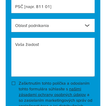
PSČ [napr. 811 01]
Oblasť podnikania
Vaša žiadosť
Zaškrtnutím tohto políčka a odoslaním
tohto formulára súhlasíte s
našimi
zásadami ochrany osobných údajov
a
so zasielaním marketingových správ od
spoločnosti tesa a jej distribučných