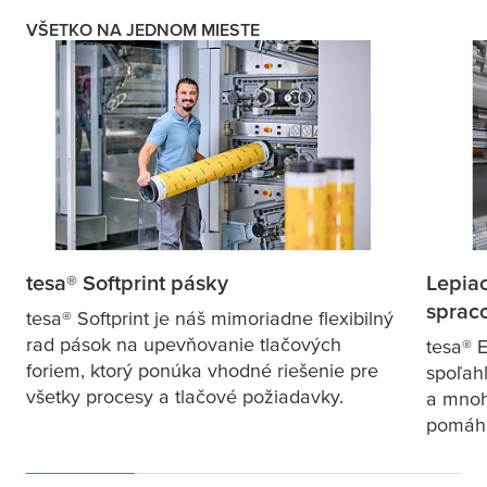
VŠETKO NA JEDNOM MIESTE
tesa
® Softprint pásky
Lepiac
sprac
tesa
® Softprint je náš mimoriadne flexibilný
rad pások na upevňovanie tlačových
tesa
® 
foriem, ktorý ponúka vhodné riešenie pre
spoľah
všetky procesy a tlačové požiadavky.
a mnoh
pomáha 