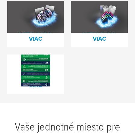
Kvalita pri každom
Dodávame efektivitu
behu
prostredníctvom
flexibility
PRESKÚMAŤ
PRESKÚMAŤ
VIAC
VIAC
Udržateľnejšia
flexotlač
PREČÍTAJTE SI
VIAC
Vaše jednotné miesto pre