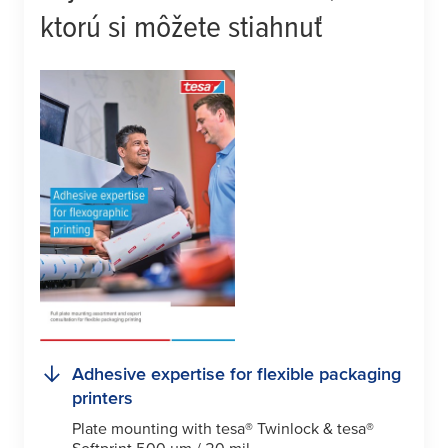
ktorú si môžete stiahnuť
Adhesive expertise for flexible packaging
printers
Plate mounting with
tesa
® Twinlock &
tesa
®
Softprint 500
µ
m / 20 mil