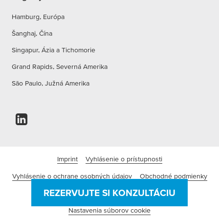
Hamburg, Európa
Šanghaj, Čína
Singapur, Ázia a Tichomorie
Grand Rapids, Severná Amerika
São Paulo, Južná Amerika
Imprint
Vyhlásenie o prístupnosti
Vyhlásenie o ochrane osobných údajov
Obchodné podmienky
REZERVUJTE SI KONZULTÁCIU
Podmienky pre používanie webových stránok
Nastavenia súborov cookie