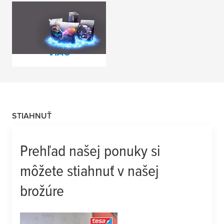
Spoločne uvoľníme
potenciál obalov
PREČÍTAJTE SI
VIAC
STIAHNUŤ
Prehľad našej ponuky si
môžete stiahnuť v našej
brožúre