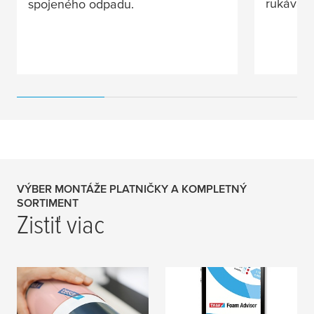
rukáva k
spojeného odpadu.
VÝBER MONTÁŽE PLATNIČKY A KOMPLETNÝ
SORTIMENT
Zistiť viac
Pásky na upevnenie
Poradca pre peny
štočku