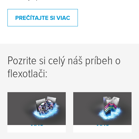
PREČÍTAJTE SI VIAC
Pozrite si celý náš príbeh o
flexotlači:
Spoločne odhaľujeme
Udržateľnejšia
vycibrenú kvalitu
flexotlač
PREČÍTAJTE SI
PREČÍTAJTE SI
VIAC
VIAC