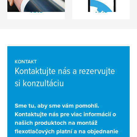
PREČÍTAJTE SI
PREČÍTAJTE SI
VIAC
VIAC
KONTAKT
Kontaktujte nás a rezervujte
si konzultáciu
Sme tu, aby sme vám pomohli.
Kontaktujte nás pre viac informácií o
našich produktoch na montáž
flexotlačových platní a na objednanie