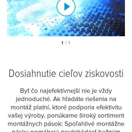
1
/ 1
Dosiahnutie cieľov ziskovosti
Byť čo najefektívnejší nie je vždy
jednoduché. Ak hľadáte riešenia na
montáž platní, ktoré podporia efektivitu
vašej výroby, ponúkame široký sortiment
montážnych pások: Spoľahlivé montážne
pásky pomáhajú predchádzať bežným