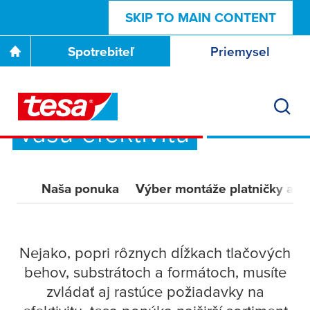
SKIP TO MAIN CONTENT
Spotrebiteľ
Priemysel
Naša flexibilita prináša
vašu efektivitu
Naša ponuka
Výber montáže platničky a k
Nejako, popri rôznych dĺžkach tlačových
behov, substrátoch a formátoch, musíte
zvládať aj rastúce požiadavky na