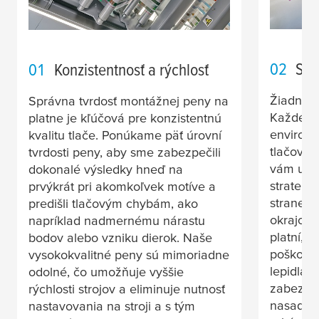
02
Spo
01
Konzistentnosť a rýchlosť
Žiadne d
Správna tvrdosť montážnej peny na
Každé z 
platne je kľúčová pre konzistentnú
environ
kvalitu tlače. Ponúkame päť úrovní
tlačové 
tvrdosti peny, aby sme zabezpečili
vám ušet
dokonalé výsledky hneď na
stratený
prvýkrát pri akomkoľvek motíve a
strane p
predišli tlačovým chybám, ako
okrajov 
napríklad nadmernému nárastu
platní, 
bodov alebo vzniku dierok. Naše
poškode
vysokokvalitné peny sú mimoriadne
lepidlá 
odolné, čo umožňuje vyššie
zabezpe
rýchlosti strojov a eliminuje nutnosť
nasadeni
nastavovania na stroji a s tým