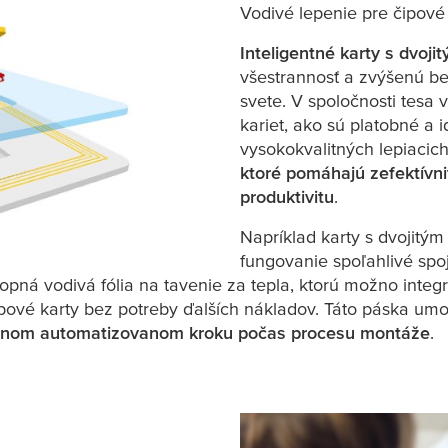
Vodivé lepenie pre čipové 
Inteligentné karty s dvoji
všestrannosť a zvýšenú 
svete. V spoločnosti
tesa
v
kariet, ako sú platobné a 
vysokokvalitných lepiacich 
ktoré pomáhajú zefektívni
produktivitu
.
Napríklad karty s dvojitý
fungovanie spoľahlivé sp
ropná vodivá fólia na tavenie za tepla, ktorú možno int
ipové karty bez potreby ďalších nákladov. Táto páska um
jednom automatizovanom kroku počas procesu montáže
.