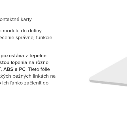
ontaktné karty
o modulu do dutiny
ečenie správnej funkcie
pozostáva z tepelne
sťou lepenia na rôzne
T, ABS a PC
. Tieto fólie
tkých bežných linkách na
ich ľahko začleniť do