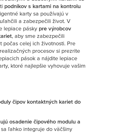
ti
podnikov s kartami na kontrolu
eligentné karty sa používajú v
ahčili a zabezpečili život. V
 lepiace pásky
pre výrobcov
ariet
, aby sme zabezpečili
 počas celej ich životnosti. Pre
realizačných procesov si prezrite
epiacich pások a nájdite lepiace
arty, ktoré najlepšie vyhovuje vašim
uly čipov kontaktných kariet do
ujú osadenie čipového modulu a
sa ľahko integruje do väčšiny