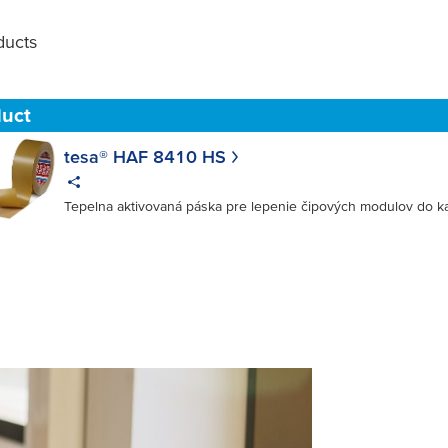
ucts
Filter
duct
tesa® HAF 8410 HS
Tepelna aktivovaná páska pre lepenie čipových modulov do ka