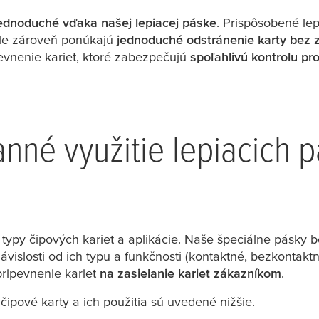
ednoduché vďaka našej lepiacej páske
. Prispôsobené le
 ale zároveň ponúkajú
jednoduché odstránenie karty bez 
evnenie kariet, ktoré zabezpečujú
spoľahlivú kontrolu pr
anné využitie lepiacich 
ypy čipových kariet a aplikácie. Naše špeciálne pásky b
závislosti od ich typu a funkčnosti (kontaktné, bezkontakt
pripevnenie kariet
na zasielanie kariet zákazníkom
.
 čipové karty a ich použitia sú uvedené nižšie.