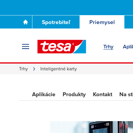
Spotrebiteľ
Priemysel
Páska na čipovú 
Trhy
Apli
Trhy
Inteligentné karty
Aplikácie
Produkty
Kontakt
Na st