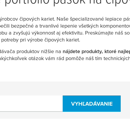
ýrobcov čipových kariet. Naše špecializované lepiace pás
čili bezpečné a trvanlivé lepenie všetkých komponentov 
bu a zvyšujú výkonnosť aj efektivitu. Preskúmajte náš so
 potreby pri výrobe čipových kariet.
ávača produktov nižšie na
nájdete produkty, ktoré naj
 akýchkoľvek otázok vám rád pomôže náš tím technických
VYHĽADÁVANIE