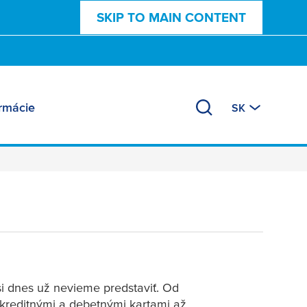
SKIP TO MAIN CONTENT
ormácie
SK
si dnes už nevieme predstaviť. Od
reditnými a debetnými kartami až