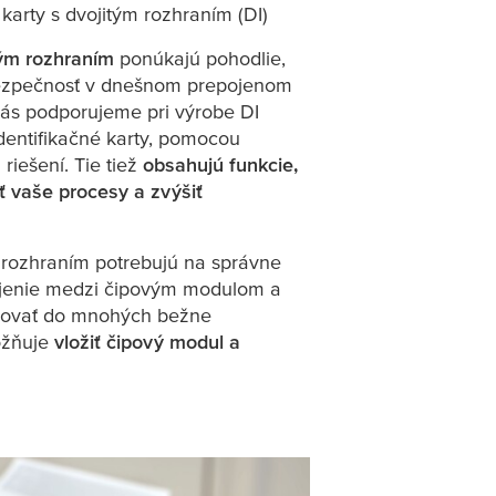
karty s dvojitým rozhraním (DI)
tým rozhraním
ponúkajú pohodlie,
bezpečnosť v dnešnom prepojenom
ás podporujeme pri výrobe DI
identifikačné karty, pomocou
riešení. Tie tiež
obsahujú funkcie,
ť vaše procesy a zvýšiť
m rozhraním potrebujú na správne
ojenie medzi čipovým modulom a
egrovať do mnohých bežne
ožňuje
vložiť čipový modul a