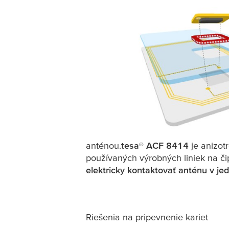
anténou.
tesa
® ACF 8414
je anizot
používaných výrobných liniek na č
elektricky kontaktovať anténu v 
Riešenia na pripevnenie kariet