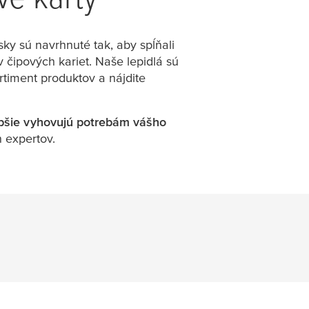
ky sú navrhnuté tak, aby spĺňali
čipových kariet. Naše lepidlá sú
rtiment produktov a nájdite
lepšie vyhovujú potrebám vášho
 expertov.