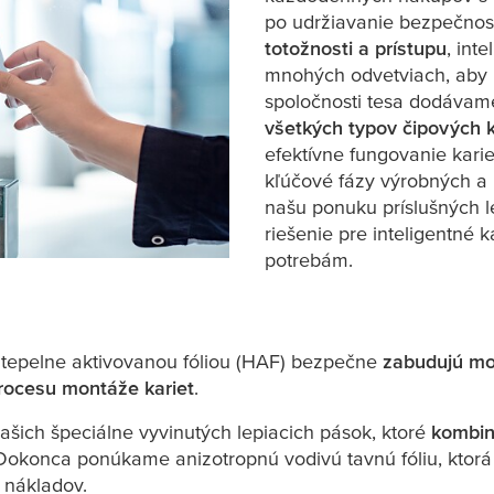
po udržiavanie bezpečnos
totožnosti a prístupu
, int
mnohých odvetviach, aby uľ
spoločnosti
tesa
dodávame
všetkých typov čipových k
efektívne fungovanie kariet
kľúčové fázy výrobných a 
našu ponuku príslušných l
riešenie pre inteligentné k
potrebám.
s tepelne aktivovanou fóliou (HAF) bezpečne
zabudujú mod
rocesu montáže kariet
.
šich špeciálne vyvinutých lepiacich pások, ktoré
kombin
 Dokonca ponúkame anizotropnú vodivú tavnú fóliu, ktorá 
 nákladov.