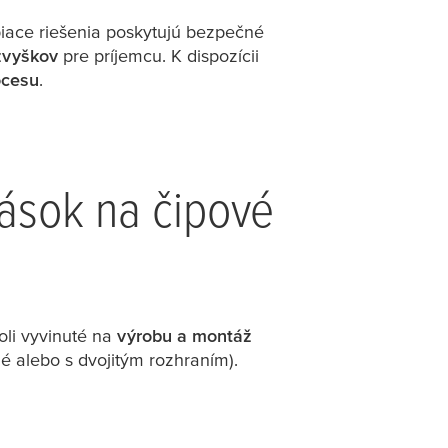
piace riešenia poskytujú bezpečné
zvyškov
pre príjemcu. K dispozícii
ocesu
.
pások na čipové
oli vyvinuté na
výrobu a montáž
né alebo s dvojitým rozhraním).