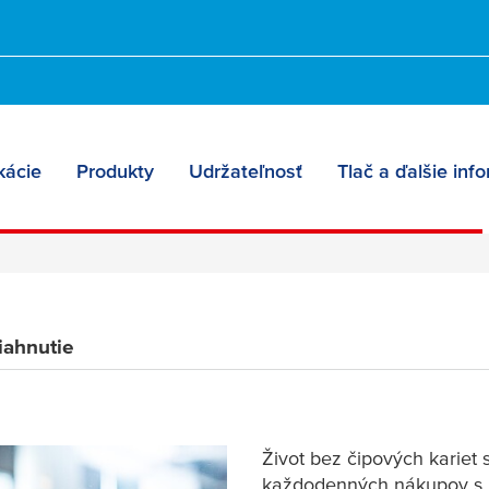
kartu
kácie
Produkty
Udržateľnosť
Tlač a ďalšie inf
iahnutie
Život bez čipových kariet 
každodenných nákupov s k