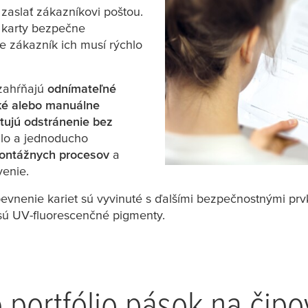
zaslať zákazníkovi poštou.
 karty bezpečne
e zákazník ich musí rýchlo
 zahŕňajú
odnímateľné
cké alebo manuálne
tujú odstránenie bez
chlo a jednoducho
montážnych procesov
a
venie.
pevnenie kariet sú vyvinuté s ďalšími bezpečnostnými pr
sú UV-fluorescenčné pigmenty.
e portfólio pások na čipo