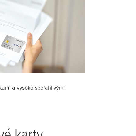
vkami a vysoko spoľahlivými
vé karty