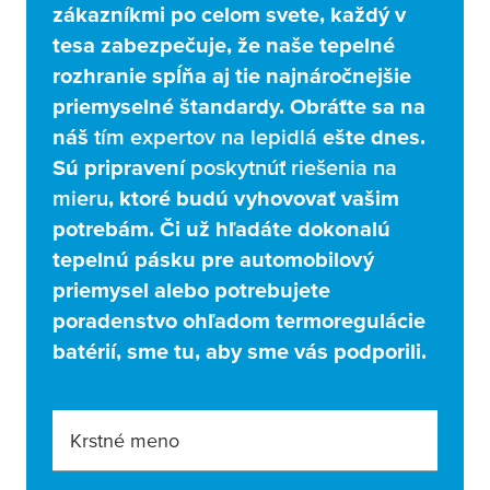
zákazníkmi po celom svete, každý v
tesa
zabezpečuje, že naše tepelné
rozhranie spĺňa aj tie najnáročnejšie
priemyselné štandardy. Obráťte sa na
náš
tím expertov na lepidlá
ešte dnes.
Sú pripravení
poskytnúť riešenia na
mieru
, ktoré budú vyhovovať vašim
potrebám. Či už hľadáte dokonalú
tepelnú pásku pre automobilový
priemysel alebo potrebujete
poradenstvo ohľadom termoregulácie
batérií, sme tu, aby sme vás podporili.
Krstné meno