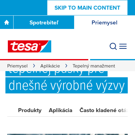
SKIP TO MAIN CONTENT
Spotrebiteľ
Priemysel
Pokročilé riešenia
tepelnej pásky pre
Priemysel
Aplikácie
Tepelný manažment
dnešné výrobné výzvy
Produkty
Aplikácia
Často kladené otázky