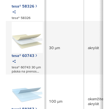
tesa® 58326
tesa® 58326
30 µm
akrylát
tesa® 60743
tesa® 60743 30 μm
páska na prenos
tepla
okamžite pri
100 µm
akrylát
tesa® 58357