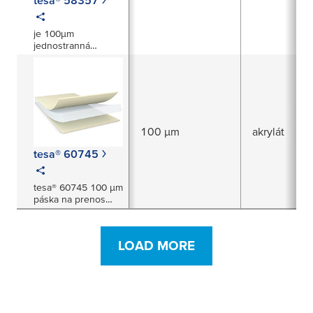
je 100µm
jednostranná
priehľadná PET
fóliová páska.
100 µm
akrylát
tesa® 60745
tesa® 60745 100 μm
páska na prenos
tepla
LOAD MORE