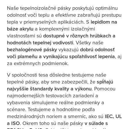
Naše tepelnoizolačné pásky poskytujú optimálnu
odolnosť voči teplu a efektívne zabraňujú prestupu
tepla v priemyselných aplikáciách. S
lepidlom na
báze akrylu
a komplexnými izolačnými
vlastnosťami sú
dostupné v rôznych hrúbkach a
hodnotách tepelnej vodivosti
. Všetky naše
bezhalogénové pásky
vykazujú
dobrú odolnosť
voči plameňu a vynikajúcu spoľahlivosť lepenia
, aj
za extrémnych podmienok.
V spoločnosti
tesa
dôsledne testujeme naše
tepelné pásky, aby sme zabezpečili, že
spĺňajú
najvyššie štandardy kvality a výkonu
. Pomocou
najmodernejších testovacích zariadení a
vybavenia simulujeme reálne podmienky a
scénare. Testujeme a hodnotíme podľa
medzinárodných noriem a smerníc, ako sú
IEC, UL
a ISO
. Okrem toho sú naše pásky
v súlade s