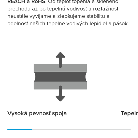
REACH a RoHS
. Od teplôt topenia a skleného
prechodu až po tepelnú vodivosť a rozťažnosť
neustále vyvíjame a zlepšujeme stabilitu a
odolnosť našich tepelne vodivých lepidiel a pások.
Vysoká pevnosť spoja
Tepel