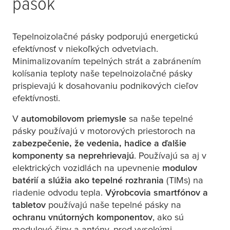
pások
Tepelnoizolačné pásky podporujú energetickú
efektívnosť v niekoľkých odvetviach.
Minimalizovaním tepelných strát a zabránením
kolísania teploty naše tepelnoizolačné pásky
prispievajú k dosahovaniu podnikových cieľov
efektívnosti.
V
automobilovom priemysle
sa naše tepelné
pásky používajú v motorových priestoroch na
zabezpečenie, že vedenia, hadice a ďalšie
komponenty sa neprehrievajú
. Používajú sa aj v
elektrických vozidlách na upevnenie
modulov
batérií a slúžia ako tepelné rozhrania
(TIMs) na
riadenie odvodu tepla.
Výrobcovia smartfónov a
tabletov
používajú naše tepelné pásky na
ochranu vnútorných komponentov
, ako sú
modulové čipy a antény, pred vysokými