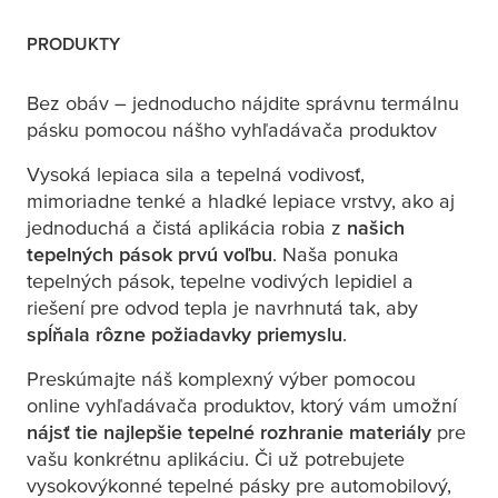
PRODUKTY
Bez obáv – jednoducho nájdite správnu termálnu
pásku pomocou nášho vyhľadávača produktov
Vysoká lepiaca sila a tepelná vodivosť,
mimoriadne tenké a hladké lepiace vrstvy, ako aj
jednoduchá a čistá aplikácia robia z
našich
tepelných pások prvú voľbu
. Naša ponuka
tepelných pások, tepelne vodivých lepidiel a
riešení pre odvod tepla je navrhnutá tak, aby
spĺňala rôzne požiadavky priemyslu
.
Preskúmajte náš komplexný výber pomocou
online vyhľadávača produktov, ktorý vám umožní
nájsť tie najlepšie tepelné rozhranie materiály
pre
vašu konkrétnu aplikáciu. Či už potrebujete
vysokovýkonné tepelné pásky pre automobilový,