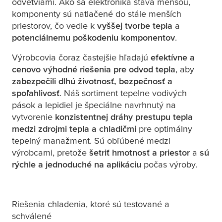
odvetviami. Ako sa elektronika stáva menšou,
komponenty sú natlačené do stále menších
priestorov, čo vedie k
vyššej tvorbe tepla
a
potenciálnemu poškodeniu komponentov
.
Výrobcovia čoraz častejšie hľadajú
efektívne a
cenovo výhodné riešenia pre odvod tepla
, aby
zabezpečili dlhú životnosť, bezpečnosť a
spoľahlivosť
. Náš sortiment tepelne vodivých
pások a lepidiel je špeciálne navrhnutý na
vytvorenie
konzistentnej dráhy prestupu tepla
medzi zdrojmi tepla a chladičmi
pre optimálny
tepelný manažment. Sú obľúbené medzi
výrobcami, pretože
šetriť hmotnosť a priestor
a
sú
rýchle a jednoduché na aplikáciu
počas výroby.
Riešenia chladenia, ktoré sú testované a
schválené