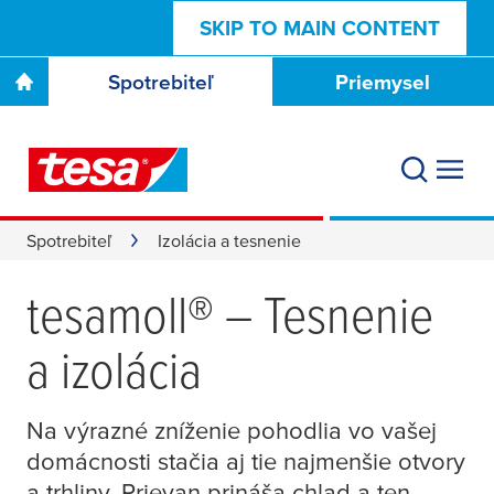
SKIP TO MAIN CONTENT
Spotrebiteľ
Priemysel
Spotrebiteľ
Izolácia a tesnenie
tesa
moll® – Tesnenie
a izolácia
Na výrazné zníženie pohodlia vo vašej
domácnosti stačia aj tie najmenšie otvory
a trhliny. Prievan prináša chlad a ten