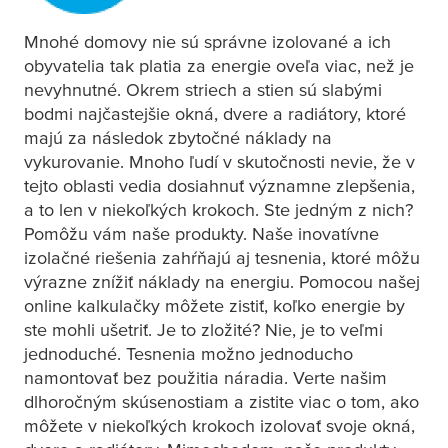
Mnohé domovy nie sú správne izolované a ich
obyvatelia tak platia za energie oveľa viac, než je
nevyhnutné. Okrem striech a stien sú slabými
bodmi najčastejšie okná, dvere a radiátory, ktoré
majú za následok zbytočné náklady na
vykurovanie. Mnoho ľudí v skutočnosti nevie, že v
tejto oblasti vedia dosiahnuť významne zlepšenia,
a to len v niekoľkých krokoch. Ste jedným z nich?
Pomôžu vám naše produkty. Naše inovatívne
izolačné riešenia zahŕňajú aj tesnenia, ktoré môžu
výrazne znížiť náklady na energiu. Pomocou našej
online kalkulačky môžete zistiť, koľko energie by
ste mohli ušetriť. Je to zložité? Nie, je to veľmi
jednoduché. Tesnenia možno jednoducho
namontovať bez použitia náradia. Verte našim
dlhoročným skúsenostiam a zistite viac o tom, ako
môžete v niekoľkých krokoch izolovať svoje okná,