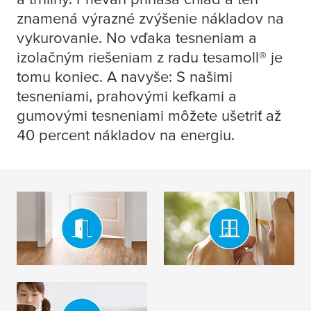
znamená výrazné zvýšenie nákladov na
vykurovanie. No vďaka tesneniam a
izolačným riešeniam z radu
tesa
moll® je
tomu koniec. A navyše: S našimi
tesneniami, prahovými kefkami a
gumovými tesneniami môžete ušetriť až
40 percent nákladov na energiu.
Izolácia dverí
Izolácia okien
PREČÍTAJTE SI
PREČÍTAJTE SI
VIAC
VIAC
Izolácia radiátorov