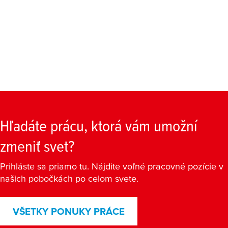
Hľadáte prácu, ktorá vám umožní
zmeniť svet?
Prihláste sa priamo tu. Nájdite voľné pracovné pozície v
našich pobočkách po celom svete.
VŠETKY PONUKY PRÁCE