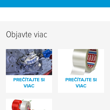
Objavte viac
Výsek namiesto
Príspevok k
záklopky
udržateľnosti:
tesa
®
60412 - recyklovaná
PET baliaca páska
PREČÍTAJTE SI
PREČÍTAJTE SI
VIAC
VIAC
Tím 4965 Sortiment