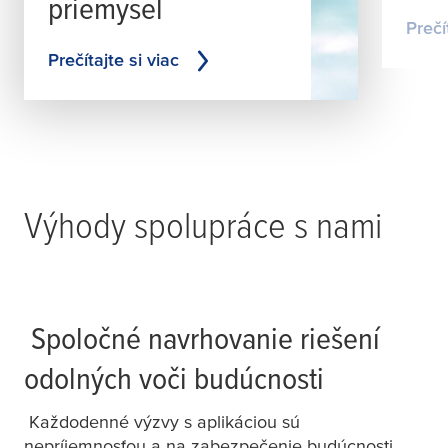
priemysel
Prečí
Prečítajte si viac
Výhody spolupráce s nami
Spoločné navrhovanie riešení
odolných voči budúcnosti
Každodenné výzvy s aplikáciou sú
nepríjemnosťou a na zabezpečenie budúcnosti