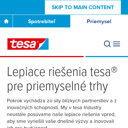
SKIP TO MAIN CONTENT
Spotrebiteľ
Priemysel
Lepiace riešenia
tesa
®
pre priemyselné trhy
Pokrok vychádza zo sily blízkych partnerstiev a z
inovačných schopností. My v
tesa
Industry
neustále posúvame naše lepiace riešenia vpred,
aby sme vyriešili vaše dnešné výzvy a inovovali
ich pre budúcnosť.