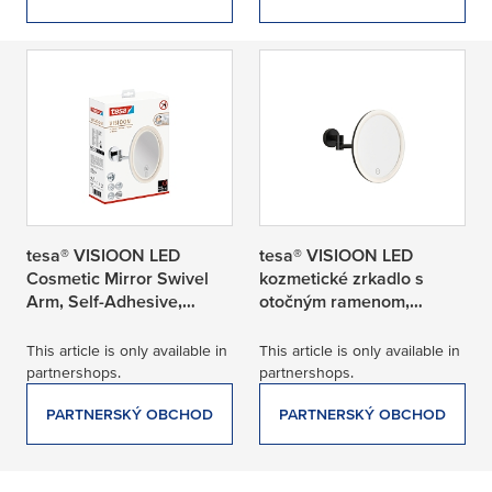
tesa® VISIOON LED
tesa® VISIOON LED
Cosmetic Mirror Swivel
kozmetické zrkadlo s
Arm, Self-Adhesive,
otočným ramenom,
Chrome Plated Metal,
samolepiace, kov s
Chrome Colored Plastic
matným čiernym
This article is only available in
This article is only available in
práškovým nástrekom,
partnershops.
partnershops.
matný čierny plast
PARTNERSKÝ OBCHOD
PARTNERSKÝ OBCHOD
4 products found