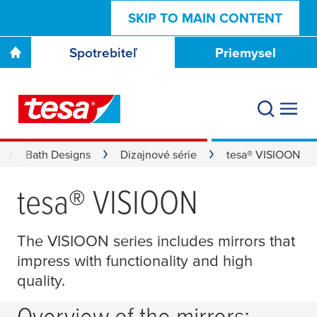
SKIP TO MAIN CONTENT
Spotrebiteľ
Priemysel
Bath Designs
Dizajnové série
tesa® VISIOON
tesa
® VISIOON
The VISIOON series includes mirrors that
impress with functionality and high
quality.
Overview of the mirrors: