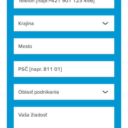
Telefón [napr.+421 901 123 456]
Krajina
Mesto
PSČ [napr. 811 01]
Oblasť podnikania
Vaša žiadosť