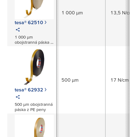
1 000 µm
13,5 N/cm
tesa® 62510
1 000 μm
obojstranná páska z
PE peny
500 µm
17 N/cm
tesa® 62932
500 μm obojstranná
páska z PE peny