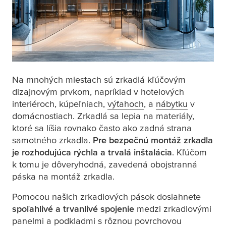
Na mnohých miestach sú zrkadlá kľúčovým
dizajnovým prvkom, napríklad v hotelových
interiéroch, kúpeľniach,
výťahoch
, a
nábytku
v
domácnostiach. Zrkadlá sa lepia na materiály,
ktoré sa líšia rovnako často ako zadná strana
samotného zrkadla.
Pre bezpečnú montáž zrkadla
je rozhodujúca rýchla a trvalá
inštalácia
. Kľúčom
k tomu je dôveryhodná, zavedená obojstranná
páska na montáž zrkadla.
Pomocou našich zrkadlových pások dosiahnete
spoľahlivé a trvanlivé spojenie
medzi zrkadlovými
panelmi a podkladmi s rôznou povrchovou