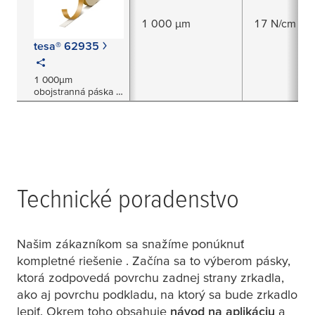
1 000 µm
17 N/cm
tesa® 62935
1 000μm
obojstranná páska z
PE peny
Technické poradenstvo
Našim zákazníkom sa snažíme ponúknuť
kompletné riešenie . Začína sa to výberom pásky,
ktorá zodpovedá povrchu zadnej strany zrkadla,
ako aj povrchu podkladu, na ktorý sa bude zrkadlo
lepiť. Okrem toho obsahuje
návod na aplikáciu
a