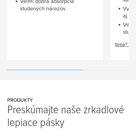
Veľmi dobrá absorpcia
studených nárazov
Vyso
aj pr
Veľmi
stud
tesa
® 6
PRODUKTY
Preskúmajte naše zrkadlové
lepiace pásky