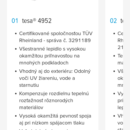
01
tesa
® 4952
02
tes
Certifikované spoločnosťou TÜV
Certi
Rheinland - správa č. 3291189
Rhein
211
Všestranné lepidlo s vysokou
okamžitou priľnavosťou na
Tenk
mnohých podkladoch
malú
Vhodný aj do exteriéru: Odolný
Všest
voči UV žiareniu, vode a
okamž
starnutiu
mnoh
Kompenzuje rozdielnu tepelnú
Vyso
rozťažnosť rôznorodých
priľn
materiálov
lepen
Vysoká okamžitá pevnosť spoja
Vhodn
aj pri nízkom spájacom tlaku
voči 
starn