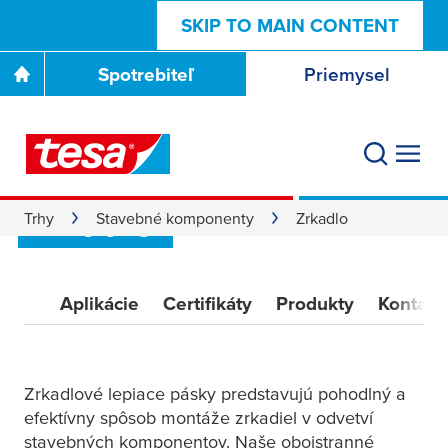
SKIP TO MAIN CONTENT
Spotrebiteľ
Priemysel
Rýchlo a jednoducho:
Riešenia na lepenie
zrkadiel
Trhy
Stavebné komponenty
Zrkadlo
Aplikácie
Certifikáty
Produkty
Kontakt
Zrkadlové lepiace pásky predstavujú pohodlný a
efektívny spôsob montáže zrkadiel v odvetví
stavebných komponentov. Naše obojstranné