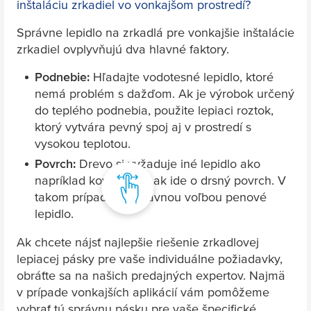
inštaláciu zrkadiel vo vonkajšom prostredí?
Správne lepidlo na zrkadlá pre vonkajšie inštalácie
zrkadiel ovplyvňujú dva hlavné faktory.
Podnebie:
Hľadajte vodotesné lepidlo, ktoré
nemá problém s dažďom. Ak je výrobok určený
do teplého podnebia, použite lepiaci roztok,
ktorý vytvára pevný spoj aj v prostredí s
vysokou teplotou.
Povrch:
Drevo si vyžaduje iné lepidlo ako
napríklad kov. Najmä ak ide o drsný povrch. V
takom prípade je správnou voľbou penové
lepidlo.
Ak chcete nájsť najlepšie riešenie zrkadlovej
lepiacej pásky pre vaše individuálne požiadavky,
obráťte sa na našich predajných expertov. Najmä
v prípade vonkajších aplikácií vám pomôžeme
vybrať tú správnu pásku pre vaše špecifické