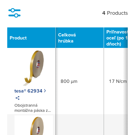
4
Products
Filter
Priľnavosť na
Celková
Product
oceľ (po 14
hrúbka
dňoch)
800 µm
17 N/cm
tesa® 62934
Obojstranná
montážna páska z
penového PE