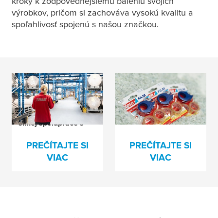
kroky k zodpovednejšiemu baleniu svojich
výrobkov, pričom si zachováva vysokú kvalitu a
spoľahlivosť spojenú s našou značkou.
Zavádzanie
Nie všetky PCR sú
obehových obalov
rovnaké
prostredníctvom
silnej spolupráce s
dodávateľmi
PREČÍTAJTE SI
PREČÍTAJTE SI
VIAC
VIAC