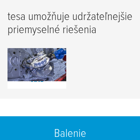
tesa
umožňuje udržateľnejšie
priemyselné riešenia
Výsek namiesto
záklopky
PREČÍTAJTE SI
VIAC
Balenie