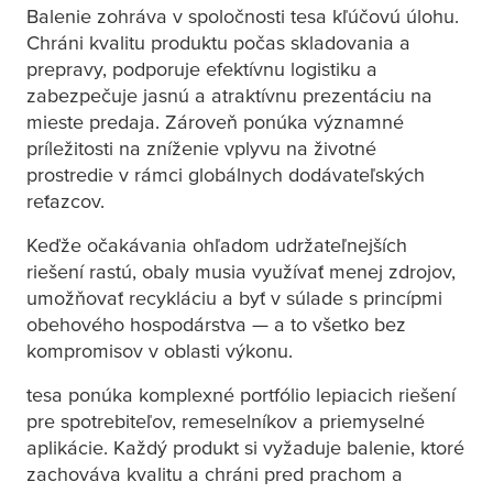
Balenie zohráva v spoločnosti
tesa
kľúčovú úlohu.
Chráni kvalitu produktu počas skladovania a
prepravy, podporuje efektívnu logistiku a
zabezpečuje jasnú a atraktívnu prezentáciu na
mieste predaja. Zároveň ponúka významné
príležitosti na zníženie vplyvu na životné
prostredie v rámci globálnych dodávateľských
reťazcov.
Keďže očakávania ohľadom udržateľnejších
riešení rastú, obaly musia využívať menej zdrojov,
umožňovať recykláciu a byť v súlade s princípmi
obehového hospodárstva — a to všetko bez
kompromisov v oblasti výkonu.
tesa
ponúka komplexné portfólio lepiacich riešení
pre spotrebiteľov, remeselníkov a priemyselné
aplikácie. Každý produkt si vyžaduje balenie, ktoré
zachováva kvalitu a chráni pred prachom a