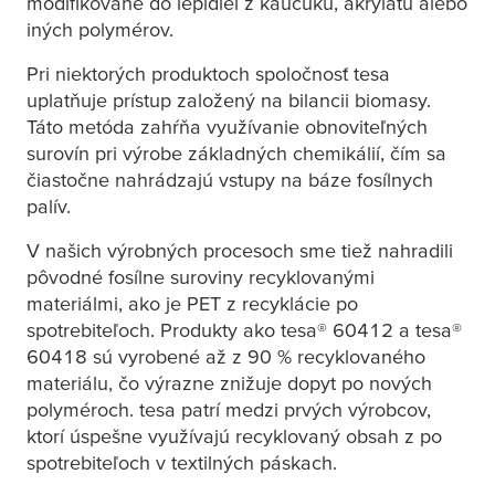
modifikované do lepidiel z kaučuku, akrylátu alebo
iných polymérov.
Pri niektorých produktoch spoločnosť
tesa
uplatňuje prístup založený na bilancii biomasy.
Táto metóda zahŕňa využívanie obnoviteľných
surovín pri výrobe základných chemikálií, čím sa
čiastočne nahrádzajú vstupy na báze fosílnych
palív.
V našich výrobných procesoch sme tiež nahradili
pôvodné fosílne suroviny recyklovanými
materiálmi, ako je PET z recyklácie po
spotrebiteľoch. Produkty ako
tesa
® 60412 a
tesa
®
60418 sú vyrobené až z 90 % recyklovaného
materiálu, čo výrazne znižuje dopyt po nových
polyméroch.
tesa
patrí medzi prvých výrobcov,
ktorí úspešne využívajú recyklovaný obsah z po
spotrebiteľoch v textilných páskach.