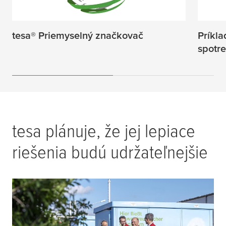
tesa
® Priemyselný značkovač
Príkla
spotre
tesa
plánuje, že jej lepiace
riešenia budú udržateľnejšie