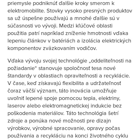
priemysle podniknúť ďalšie kroky smerom k
elektromobilite. Stovky vysoko presných produktov
sa už úspešne používajú a mnohé ďalšie sú v
súčasnosti vo vývoji. Medzi kľúčové oblasti
použitia patrí napríklad zníženie hmotnosti vďaka
lepeniu článkov v batériách a izolácia elektrických
komponentov zväzkovaním vodičov.
Vďaka vývoju svojej technológie „oddeliteľnosti na
požiadanie“ stanovuje spoločnosť
tesa
nové
štandardy v oblastiach opraviteľnosti a recyklácie.
V čase, keď získavajú flexibilita a udržateľnosť
čoraz väčší význam, táto inovácia umožňuje
uvoľniť lepené spoje pomocou tepla, elektriny,
laserov alebo elektromagnetickej indukcie bez
poškodenia materiálov. Táto technológia šetrí
zdroje a ponúka nové možnosti pre dizajn
výrobkov, výrobné spracovanie, opravy počas
používania a recykláciu na konci životného cyklu