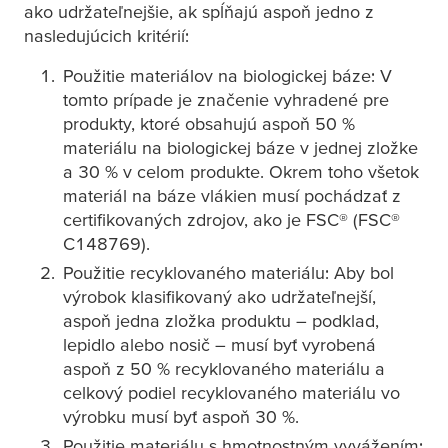
ako udržateľnejšie, ak spĺňajú aspoň jedno z
nasledujúcich kritérií:
Použitie materiálov na biologickej báze: V
tomto prípade je značenie vyhradené pre
produkty, ktoré obsahujú aspoň 50 %
materiálu na biologickej báze v jednej zložke
a 30 % v celom produkte. Okrem toho všetok
materiál na báze vlákien musí pochádzať z
certifikovaných zdrojov, ako je FSC® (FSC®
C148769).
Použitie recyklovaného materiálu: Aby bol
výrobok klasifikovaný ako udržateľnejší,
aspoň jedna zložka produktu – podklad,
lepidlo alebo nosič – musí byť vyrobená
aspoň z 50 % recyklovaného materiálu a
celkový podiel recyklovaného materiálu vo
výrobku musí byť aspoň 30 %.
Použitie materiálu s hmotnostným vyvážením: