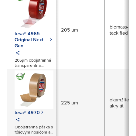
biomass-bal
205 µm
tackified acr
tesa® 4965
Original Next
Gen
205µm obojstranná
transparentná
lepiaca páska z PET
fólie
okamžite pri
225 µm
akrylát
tesa® 4970
Obojstranná páska s
fóliovým nosičom a