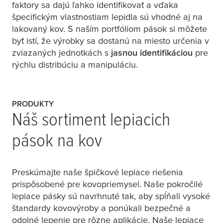
faktory sa dajú ľahko identifikovať a vďaka
špecifickým vlastnostiam lepidla sú vhodné aj na
lakovaný kov. S naším portfóliom pások si môžete
byť istí, že výrobky sa dostanú na miesto určenia v
zviazaných jednotkách s
jasnou identifikáciou
pre
rýchlu distribúciu a manipuláciu.
PRODUKTY
Náš sortiment lepiacich
pások na kov
Preskúmajte naše špičkové lepiace riešenia
prispôsobené pre kovopriemysel. Naše pokročilé
lepiace pásky sú navrhnuté tak, aby spĺňali vysoké
štandardy kovovýroby a ponúkali bezpečné a
odolné lepenie pre rôzne aplikácie. Naše lepiace