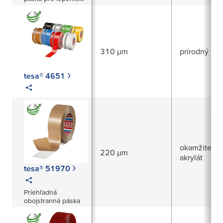
čipových modulov
do kariet
310 µm
prírodný ka
tesa® 4651
okamžite pri
220 µm
akrylát
tesa® 51970
Priehľadná
obojstranná páska