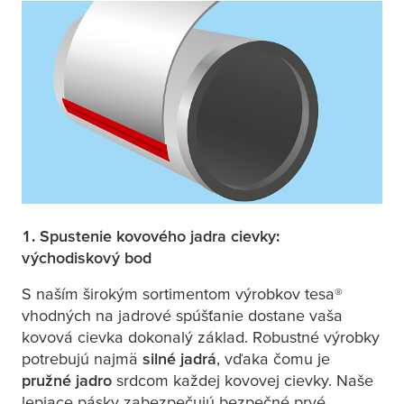
1. Spustenie kovového jadra cievky:
východiskový bod
S naším širokým sortimentom výrobkov
tesa
®
vhodných na jadrové spúšťanie dostane vaša
kovová cievka dokonalý základ. Robustné výrobky
potrebujú najmä
silné jadrá
, vďaka čomu je
pružné jadro
srdcom každej kovovej cievky. Naše
lepiace pásky zabezpečujú bezpečné prvé