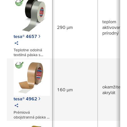
maskovacia farebná
páska
teplom
290 µm
aktivovaný
prírodný ka
tesa® 4657
Teplotne odolná
textilná páska s
akrylátovou
povrchovou
úpravou
okamžite pri
160 µm
akrylát
tesa® 4962
Prémiová
obojstranná páska z
netkaného textilu