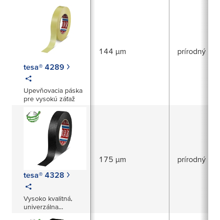
144 µm
prírodný ka
tesa® 4289
Upevňovacia páska
pre vysokú záťaž
175 µm
prírodný ka
tesa® 4328
Vysoko kvalitná,
univerzálna
papierová