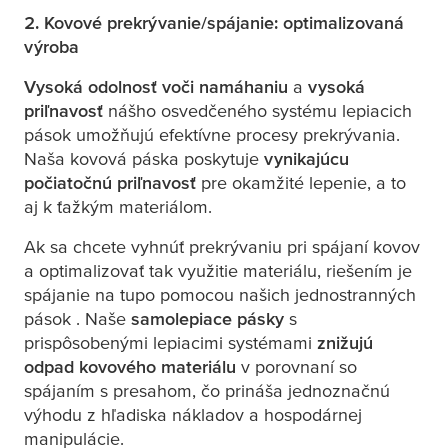
2. Kovové prekrývanie/spájanie: optimalizovaná
výroba
Vysoká odolnosť voči namáhaniu
a
vysoká
priľnavosť
nášho osvedčeného systému lepiacich
pások umožňujú efektívne procesy prekrývania.
Naša kovová páska poskytuje
vynikajúcu
počiatočnú priľnavosť
pre okamžité lepenie, a to
aj k ťažkým materiálom.
Ak sa chcete vyhnúť prekrývaniu pri spájaní kovov
a optimalizovať tak využitie materiálu, riešením je
spájanie na tupo pomocou našich jednostranných
pások . Naše
samolepiace pásky
s
prispôsobenými lepiacimi systémami
znižujú
odpad kovového materiálu
v porovnaní so
spájaním s presahom, čo prináša jednoznačnú
výhodu z hľadiska nákladov a hospodárnej
manipulácie.