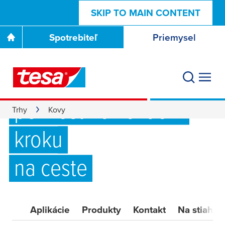
SKIP TO MAIN CONTENT
Spotrebiteľ
Priemysel
Lepidlá pre
kovopriemysel:
pevnosť na každom
Trhy
Kovy
kroku
na ceste
Aplikácie
Produkty
Kontakt
Na stiahnu