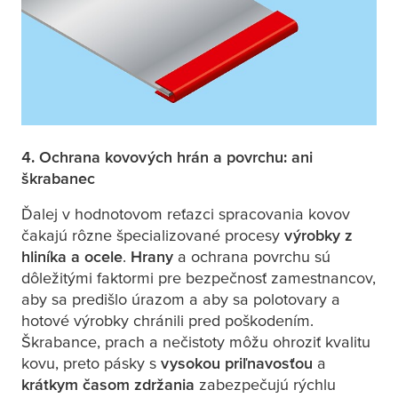
4. Ochrana kovových hrán a povrchu: ani
škrabanec
Ďalej v hodnotovom reťazci spracovania kovov
čakajú rôzne špecializované procesy
výrobky z
hliníka a ocele
.
Hrany
a ochrana povrchu sú
dôležitými faktormi pre bezpečnosť zamestnancov,
aby sa predišlo úrazom a aby sa polotovary a
hotové výrobky chránili pred poškodením.
Škrabance, prach a nečistoty môžu ohroziť kvalitu
kovu, preto pásky s
vysokou priľnavosťou
a
krátkym časom zdržania
zabezpečujú rýchlu