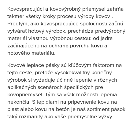
Kovospracujúci a kovovýrobný priemysel zahŕňa
takmer všetky kroky procesu výroby kovov .
Predtým, ako kovospracujúce spoločnosti začnú
vytvárať hotový výrobok, prechádza predvýrobný
materiál vlastnou výrobnou cestou: od jadra
začínajúceho na
ochrane povrchu kovu
a
hotového materiálu.
Kovové lepiace pásky sú kľúčovým faktorom na
tejto ceste, pretože vysokokvalitný konečný
výrobok si vyžaduje účinné lepenie v rôznych
aplikačných scenároch špecifických pre
kovopriemysel. Tým sa však možnosti lepenia
nekončia. S lepidlami na pripevnenie kovu na
plast alebo kovu na betón je náš sortiment pások
taký rozmanitý ako vaše priemyselné výzvy.