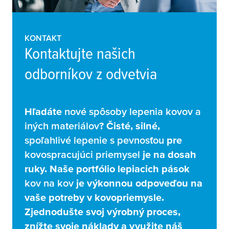
KONTAKT
Kontaktujte našich
odborníkov z odvetvia
Hľadáte
nové spôsoby lepenia kovov a
iných materiálov
? Čisté, silné,
spoľahlivé lepenie s pevnosťou
pre
kovospracujúci priemysel
je na dosah
ruky. Naše portfólio lepiacich pások
kov na kov
je výkonnou odpoveďou na
vaše potreby v kovopriemysle.
Zjednodušte svoj výrobný proces,
znížte svoje náklady a využite náš