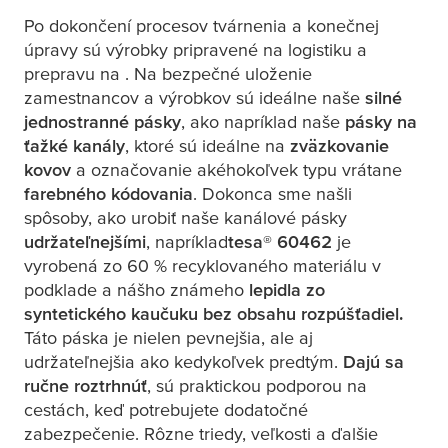
Po dokončení procesov tvárnenia a konečnej
úpravy sú výrobky pripravené na logistiku a
prepravu na . Na bezpečné uloženie
zamestnancov a výrobkov sú ideálne naše
silné
jednostranné pásky
, ako napríklad naše
pásky na
ťažké kanály
, ktoré sú ideálne na
zväzkovanie
kovov
a označovanie akéhokoľvek typu vrátane
farebného kódovania
. Dokonca sme našli
spôsoby, ako urobiť naše kanálové pásky
udržateľnejšími
, napríklad
tesa
® 60462
je
vyrobená zo 60 % recyklovaného materiálu v
podklade a nášho známeho
lepidla zo
syntetického kaučuku bez obsahu rozpúšťadiel.
Táto páska je nielen pevnejšia, ale aj
udržateľnejšia ako kedykoľvek predtým.
Dajú sa
ručne roztrhnúť
, sú praktickou podporou na
cestách, keď potrebujete dodatočné
zabezpečenie. Rôzne triedy, veľkosti a ďalšie