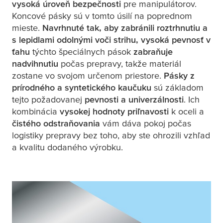
vysoká úroveň bezpečnosti
pre manipulátorov.
Koncové pásky sú v tomto úsilí na poprednom
mieste.
Navrhnuté tak, aby
zabránili roztrhnutiu
a
s
lepidlami odolnými voči strihu
, vysoká pevnosť v
ťahu
týchto špeciálnych pások
zabraňuje
nadvihnutiu
počas prepravy, takže materiál
zostane vo svojom určenom priestore.
Pásky z
prírodného a syntetického kaučuku
sú základom
tejto požadovanej
pevnosti a univerzálnosti
. Ich
kombinácia
vysokej hodnoty priľnavosti
k oceli a
čistého odstraňovania
vám dáva pokoj počas
logistiky prepravy bez toho, aby ste ohrozili vzhľad
a kvalitu dodaného výrobku.