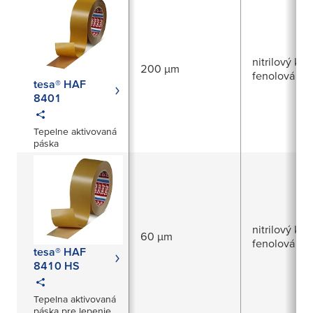
nitrilový kau
200 µm
fenolová živ
tesa® HAF
8401
Tepelne aktivovaná
páska
nitrilový kau
60 µm
fenolová živ
tesa® HAF
8410 HS
Tepelna aktivovaná
páska pre lepenie