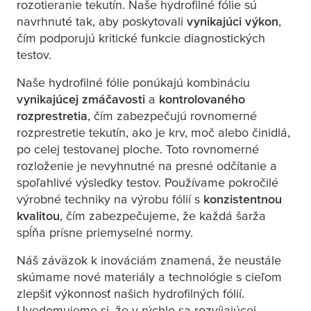
rozotieranie tekutín. Naše hydrofilné fólie sú
navrhnuté tak, aby poskytovali
vynikajúci výkon
,
čím podporujú kritické funkcie diagnostických
testov.
Naše hydrofilné fólie ponúkajú kombináciu
vynikajúcej zmáčavosti
a
kontrolovaného
rozprestretia
, čím zabezpečujú rovnomerné
rozprestretie tekutín, ako je krv, moč alebo činidlá,
po celej testovanej ploche. Toto rovnomerné
rozloženie je nevyhnutné na presné odčítanie a
spoľahlivé výsledky testov. Používame pokročilé
výrobné techniky na výrobu fólií s
konzistentnou
kvalitou
, čím zabezpečujeme, že každá šarža
spĺňa prísne priemyselné normy.
Náš záväzok k inováciám znamená, že neustále
skúmame nové materiály a technológie s cieľom
zlepšiť výkonnosť našich hydrofilných fólií.
Uvedomujeme si, že v rýchlo sa rozvíjajúcej