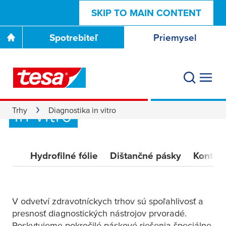
SKIP TO MAIN CONTENT
Spotrebiteľ
Priemysel
Pásky na diagnostiku
in vitro
Trhy
Diagnostika in vitro
Hydrofilné fólie
Dištančné pásky
Kontakt
V odvetví zdravotníckych trhov sú spoľahlivosť a
presnosť diagnostických nástrojov prvoradé.
Poskytujeme pokročilé páskové riešenia špeciálne