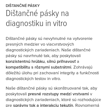
DIŠTANČNÉ PÁSKY
Dištančné pásky na
diagnostiku in vitro
Dištančné pásky sú nevyhnutné na vytvorenie
presných medzier vo viacvrstvových
diagnostických zariadeniach. Naše dištančné
pásky sú navrhnuté tak, aby poskytovali
konzistentnú hrúbku
,
silnú priľnavosť
a
kompatibilitu s rôznymi substrátmi
. Zohrávajú
dôležitú úlohu pri zachovaní integrity a funkčnosti
diagnostických testov in vitro.
Naše dištančné pásky sú skonštruované tak, aby
poskytovali
presné rozstupy medzi vrstvami
v
diagnostických zariadeniach, ktoré sú rozhodujúce
pre
správny tok a interakciu tekutín
. Rovnomerná