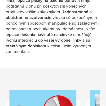
Naše
lepiace pásky na balenie potravín
hrajú
podstatnú úlohu pri poskytovaní konečných
produktov vašim zákazníkom.
Jednostranné a
obojstranné uzatváracie vrecká
sú bezpečným a
pohodlným spôsobom manipulácie so základnými
potravinami a pochúťkami pre domácnosť. Naše
lepiace riešenia navinuté na cievke
umožňujú
rýchlu integráciu do vašej výrobnej linky
a sú
efektívnym doplnkom
k existujúcim výrobným
zariadeniam.