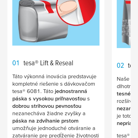
01
tesa
® Lift & Reseal
02
tes
Táto výkonná inovácia predstavuje
Naše
ob
kompletné riešenie s dávkovačom
dlhotrva
tesa
® 6081. Táto
jednostranná
tesnému
páska s vysokou priľnavosťou
s
rozšíre
dobrou strihovou pevnosťou
nezanec
nezanecháva žiadne zvyšky a
je toto r
páska na zdvíhanie prstom
nepriamy
umožňuje jednoduché otváranie a
tesa
® 4
zatváranie pre predĺženie životnosti