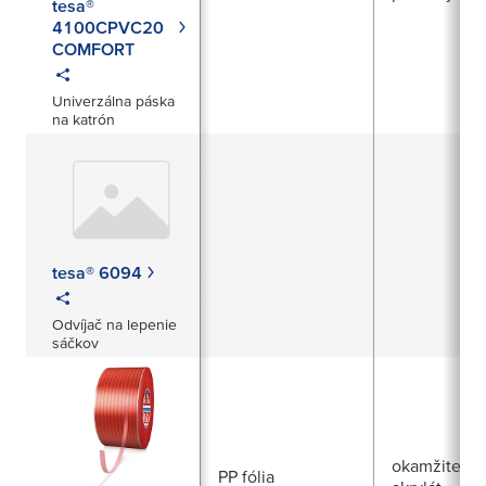
tesa®
4100CPVC20
COMFORT
Univerzálna páska
na katrón
tesa® 6094
Odvíjač na lepenie
sáčkov
okamžite pri
PP fólia