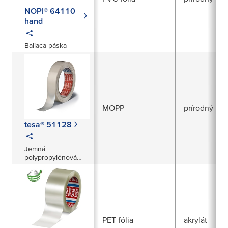
NOPI® 64110
hand
Baliaca páska
MOPP
prírodný ka
tesa® 51128
Jemná
polypropylénová
páska
PET fólia
akrylát