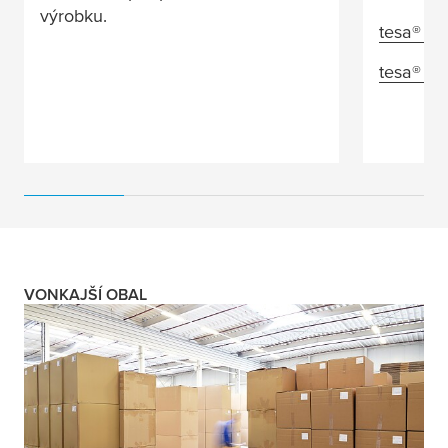
výrobku.
tesa
® 6
tesa
® 6
VONKAJŠÍ OBAL