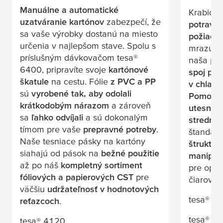
Manuálne a automatické
Krabice
uzatváranie kartónov
zabezpečí, že
potravin
sa vaše výrobky dostanú na miesto
požiada
určenia v najlepšom stave. Spolu s
mrazu 
príslušným dávkovačom
tesa
®
naša pá
6400, pripravíte svoje
kartónové
spoj poč
škatule
na cestu. Fólie
z PVC a PP
v chlad
sú
vyrobené tak, aby odolali
Pomocou
krátkodobým nárazom
a zároveň
utesnite
sa
ľahko odvíjali
a sú dokonalým
stredno
tímom pre vaše
prepravné potreby
.
štandard
Naše tesniace pásky na kartóny
štruktúr
siahajú od pások na
bežné použitie
manipul
až po náš
kompletný sortiment
pre opti
fóliových a papierových CST
pre
čiarovéh
väčšiu
udržateľnosť v hodnotových
tesa
® 4
reťazcoch
.
tesa
® 4
tesa
® 4120