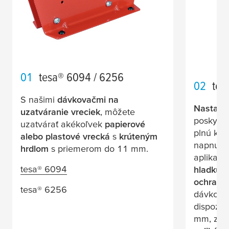
01
tesa
® 6094 / 6256
02
tes
S našimi
dávkovačmi na
Nastavit
uzatváranie vreciek
, môžete
poskytuj
uzatvárať akékoľvek
papierové
plnú ko
alebo plastové vrecká
s
krúteným
napnutí
hrdlom
s priemerom do 11 mm.
aplikač
tesa
® 6094
hladkú m
ochranu
tesa
® 6256
dávkovač
dispozíc
mm, zvl