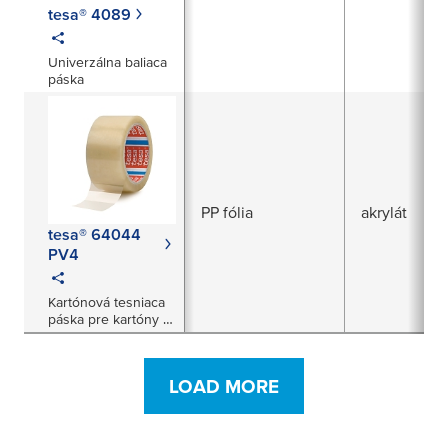
tesa® 4089
Univerzálna baliaca
páska
PP fólia
akrylát
tesa® 64044
PV4
Kartónová tesniaca
páska pre kartóny s
veľmi ťažkým alebo
nebezpečným
tovarom
LOAD MORE