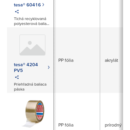
tesa® 60416
Tichá recyklovaná
polyesterová baliaca
páska
PP fólia
akrylát
tesa® 4204
PV5
Priehľadná baliaca
páska
PP fólia
prírodný ka