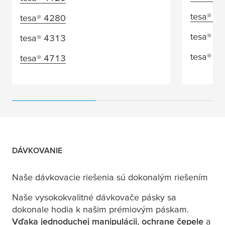
tesa
® 4
tesa
® 4280
tesa
® 4
tesa
® 4313
tesa
® 4
tesa
® 4713
DÁVKOVANIE
Naše dávkovacie riešenia sú dokonalým riešením
Naše vysokokvalitné dávkovače pásky sa
dokonale hodia k našim prémiovým páskam.
Vďaka jednoduchej manipulácii
,
ochrane čepele
a