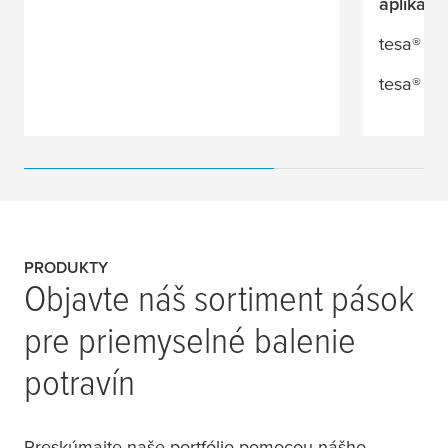
aplikáci
tesa
® 6
tesa
® 6
PRODUKTY
Objavte náš sortiment pások
pre priemyselné balenie
potravín
Preskúmajte naše portfólio pomocou nášho