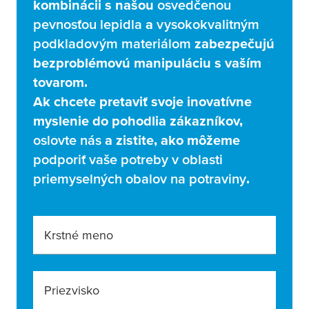
kombinácii s našou
osvedčenou
pevnosťou lepidla
a
vysokokvalitným
podkladovým materiálom
zabezpečujú
bezproblémovú manipuláciu s vaším
tovarom.
Ak chcete pretaviť svoje inovatívne
myslenie do pohodlia zákazníkov,
oslovte nás
a zistite, ako môžeme
podporiť vaše potreby v oblasti
priemyselných obalov na potraviny
.
Krstné meno
Priezvisko