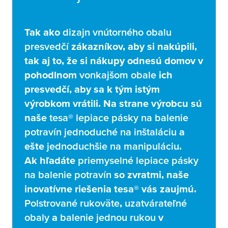
Tak ako
dizajn
vnútorného obalu
presvedčí
zákazníkov, aby si nakúpili,
tak aj to, že si nákupy odnesú domov v
pohodlnom
vonkajšom obale
ich
presvedčí, aby sa k tým istým
výrobkom vrátili. Na strane výrobcu sú
naše
tesa
® lepiace pásky na balenie
potravín
jednoduché na inštaláciu
a
ešte
jednoduchšie na manipuláciu
.
Ak hľadáte
priemyselné lepiace pásky
na balenie potravín
so zvratmi, naše
inovatívne riešenia
tesa
® vás zaujmú.
Polstrované rukoväte
,
uzatvárateľné
obaly
a
balenie jednou rukou
v