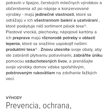
potravín v špajze, čerstvých mliečnych výrobkov a
občerstvenia až po nápoje a konzervované
výrobky - majú
jedinečné vlastnosti
, ktoré sa
odrážajú v ich
všestrannom balení a uzatváraní
,
ktoré poskytuje náš sortiment pások
tesa
®.
Plastové vrecká, plechovky, nápojové kartóny a
ich
preprava
majú
rôznorodé potreby v oblasti
lepenia
, ktoré sa snažíme uspokojiť našimi
produktmi
tesa
® .
Znovu utesnite
svoje obaly, aby
ste zabránili plytvaniu potravinami,
zabráňte úniku
pomocou
vzduchotesných švov
, a prenášajte
svoje výrobky domov vďaka spoľahlivým,
polstrovaným rukovätiam
na zdvíhanie ťažkých
vecí.
VÝHODY
Prevencia, ochrana,