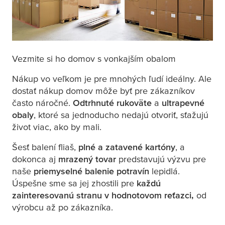
Vezmite si ho domov s vonkajším obalom
Nákup vo veľkom je pre mnohých ľudí ideálny. Ale
dostať nákup domov môže byť pre zákazníkov
často náročné.
Odtrhnuté rukoväte
a
ultrapevné
obaly
, ktoré sa jednoducho nedajú otvoriť, sťažujú
život viac, ako by mali.
Šesť balení fliaš,
plné a zatavené kartóny
, a
dokonca aj
mrazený tovar
predstavujú výzvu pre
naše
priemyselné balenie potravín
lepidlá.
Úspešne sme sa jej zhostili pre
každú
zainteresovanú stranu v hodnotovom reťazci,
od
výrobcu až po zákazníka.