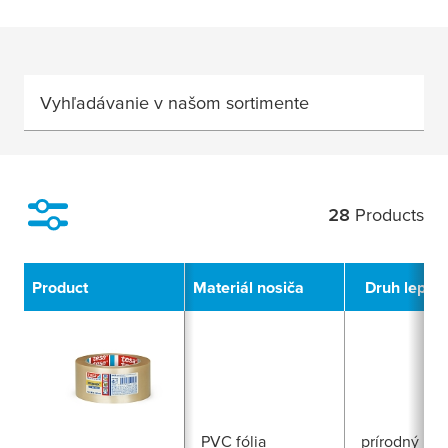
Vyhľadávanie v našom sortimente
28
Products
Filter
Product
Materiál nosiča
Druh lepidl
PVC fólia
prírodný ka