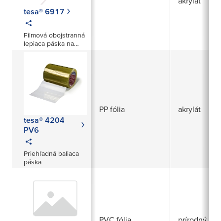
akrylát
tesa® 6917
Filmová obojstranná
lepiaca páska na
uzatváranie sáčkov
s rozdielnym
lepidlom
PP fólia
akrylát
tesa® 4204
PV6
Priehľadná baliaca
páska
PVC fólia
prírodný ka