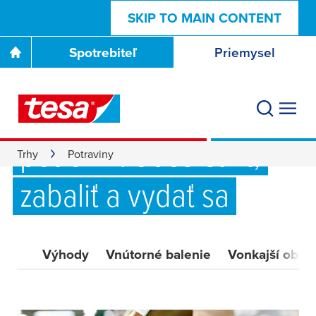
SKIP TO MAIN CONTENT
Spotrebiteľ
Priemysel
Najmodernejšie
priemyselné balenie
potravín: občerstviť,
Trhy
Potraviny
zabaliť a vydať sa
Výhody
Vnútorné balenie
Vonkajší obal