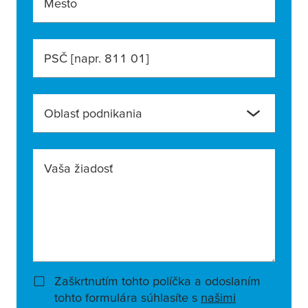
Mesto
PSČ [napr. 811 01]
Oblasť podnikania
Vaša žiadosť
Zaškrtnutím tohto políčka a odoslaním
tohto formulára súhlasíte s
našimi