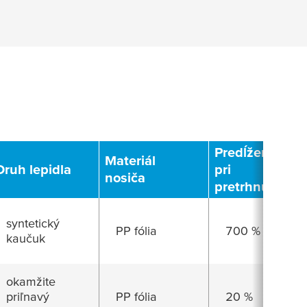
Predĺženie
Materiál
Druh lepidla
pri
nosiča
pretrhnutí
syntetický
PP fólia
700 %
kaučuk
okamžite
priľnavý
PP fólia
20 %