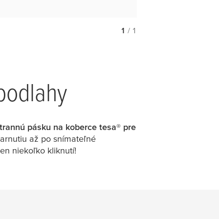
1
/ 1
 podlahy
strannú pásku na koberce
tesa
® pre
starnutiu až po snímateľné
len niekoľko kliknutí!