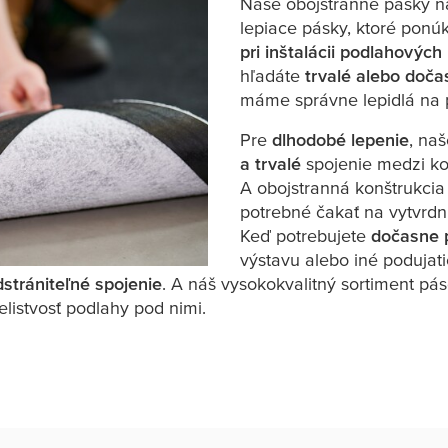
Naše obojstranné pásky n
lepiace pásky, ktoré ponú
pri inštalácii podlahových 
hľadáte
trvalé alebo doča
máme správne lepidlá na p
Pre
dlhodobé lepenie
, na
a trvalé
spojenie medzi k
A obojstranná konštrukci
potrebné čakať na vytvrdnu
Keď potrebujete
dočasne p
výstavu alebo iné podujati
strániteľné spojenie
. A náš vysokokvalitný sortiment pá
listvosť podlahy pod nimi.