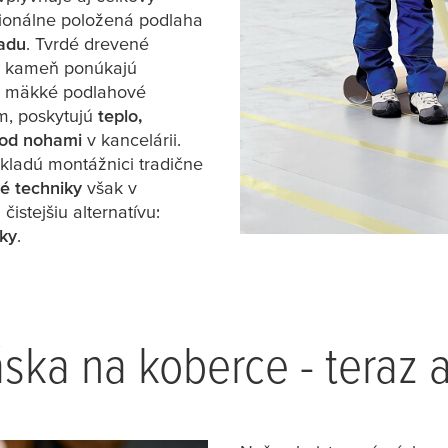
sionálne položená podlaha
ladu
. Tvrdé drevené
 a kameň ponúkajú
čo mäkké podlahové
um, poskytujú
teplo,
pod nohami
v kancelárii.
kladú montážnici tradične
é techniky
však v
čistejšiu alternatívu:
sky
.
ska na koberce - teraz 