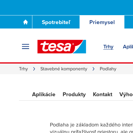
lepiace riešenia
Spotrebiteľ
Priemysel
od odborníkov na
Trhy
Apli
Trhy
Stavebné komponenty
Podlahy
Aplikácie
Produkty
Kontakt
Výho
Podlaha je základom každého interi
vizuálnu príťažlivosť priestoru, ale 