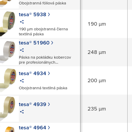
Obojstranná fóliová páska
tesa® 5938
190 µm
190 µm obojstranná čierna
textilná páska
tesa® 51960
248 µm
Páska na pokládku kobercov
pre profesionálnych
používateľov – odstrániteľná –
tesa® 4934
200 µm
Obojstranná textilná páska
tesa® 4939
235 µm
tesa® 4964