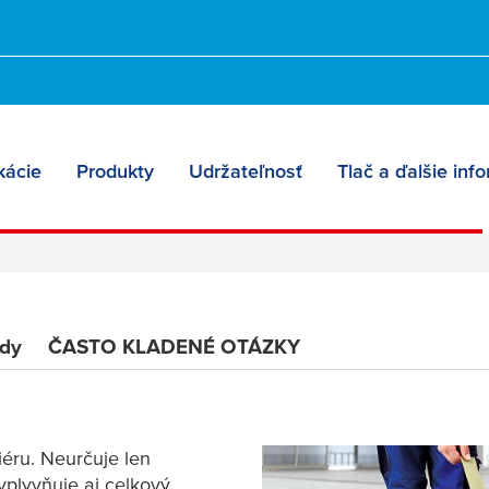
 lepenie
kácie
Produkty
Udržateľnosť
Tlač a ďalšie inf
dy
ČASTO KLADENÉ OTÁZKY
éru. Neurčuje len
ovplyvňuje aj celkový