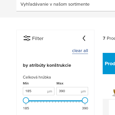
Vyhľadávanie v našom sortimente
Filter
7
Prod
clear all
Pro
by atribúty konštrukcie
Celková hrúbka
Celková hrúbka: 185 µm - 390 µm
Min
µm
Max
µm
µm
µm
185
390