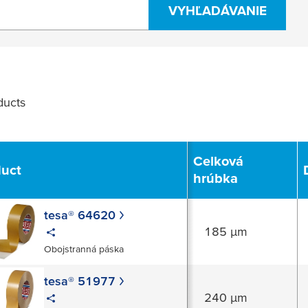
VYHĽADÁVANIE
ucts
Filter
Celková
duct
hrúbka
tesa® 64620
185 µm
Obojstranná páska
tesa® 51977
240 µm