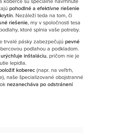
a koberce sú špeciálne navrhnuté
kajú
pohodlné a efektívne riešenie
krytín
. Nezáleží teda na tom, či
sné riešenie
, my v spoločnosti
tesa
odlahy, ktoré splnia vaše potreby.
še trvalé pásky zabezpečujú
pevné
obercovou podlahou a podkladom.
a
urýchľuje inštaláciu
, pričom nie je
tie lepidla.
oložiť koberec
(napr. na veľtrh,
e), naše špecializované obojstranné
sok
nezanecháva po odstránení