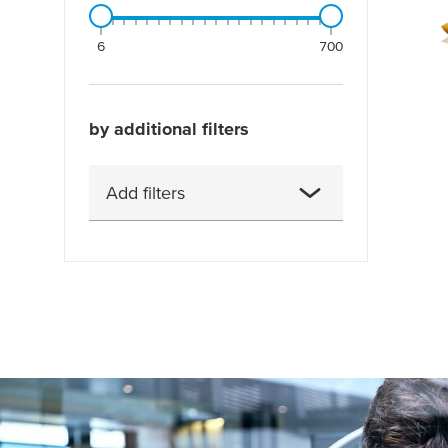
6
700
by additional filters
Add filters
Druh lepidla
Farba
Farba krycieho materiálu
Hmotnosť krycieho materiálu
Hrúbka krycieho materiálu
Odolnosť proti chemikáliám