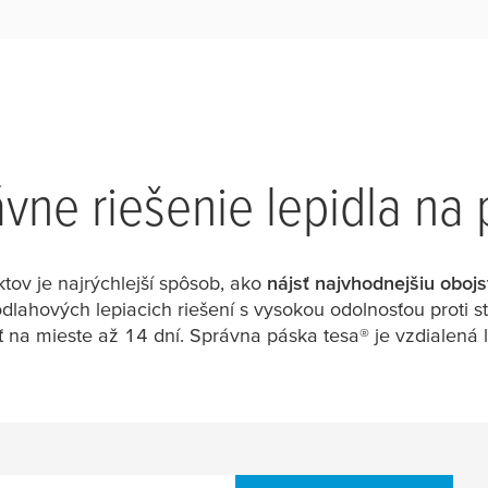
ávne riešenie lepidla na
tov je najrýchlejší spôsob, ako
nájsť najvhodnejšiu oboj
podlahových lepiacich riešení s vysokou odolnosťou proti 
ť na mieste až 14 dní. Správna páska
tesa
® je vzdialená 