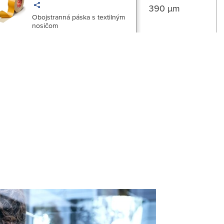
390 µm
Obojstranná páska s textilným
nosičom