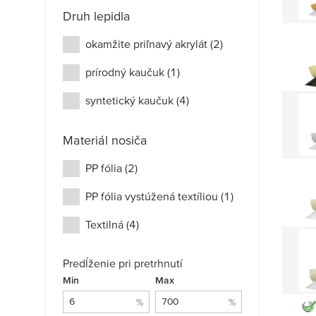
Druh lepidla
okamžite priľnavý akrylát
(2)
prírodný kaučuk
(1)
syntetický kaučuk
(4)
Materiál nosiča
PP fólia
(2)
PP fólia vystúžená textíliou
(1)
Textilná
(4)
Predĺženie pri pretrhnutí
Predĺženie pri pretrhnutí: 6 % - 700 %
Min
%
Max
%
%
%