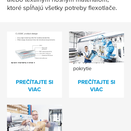
ktoré spĺňajú všetky potreby flexotlače.
Tajomstvo každého
Snažíte sa vyriešiť
spokojného
problémy s dierkami?
Máme lepší nápad
tlačiarenského
pre optimálne
zariadenia?
pokrytie
atramentom
PREČÍTAJTE SI
PREČÍTAJTE SI
VIAC
VIAC
Poškodenie štočkov
je nepríjmené v
mnohých ohľadoch