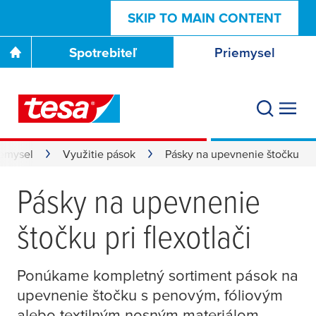
SKIP TO MAIN CONTENT
Spotrebiteľ
Priemysel
iemysel
Využitie pások
Pásky na upevnenie štočku
Pásky na upevnenie
štočku pri flexotlači
Ponúkame kompletný sortiment pások na
upevnenie štočku s penovým, fóliovým
alebo textilným nosným materiálom,