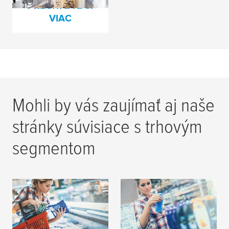
PREČÍTAJTE SI
VIAC
Mohli by vás zaujímať aj naše
stránky súvisiace s trhovým
segmentom
Potlač flexibilných
Tlač etikiet
obalov
PREČÍTAJTE SI
PREČÍTAJTE SI