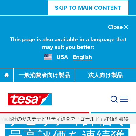
SKIP TO MAIN CONTENT
Close
This page is also available in a language that
may suit you better:
USA
English
一般消費者向け製品
法人向け製品
着実な持続可能性
戦略：主要サステ
ナビリティ評価で
coVadis社のサステナビリティ調査で「ゴールド」評価を獲得