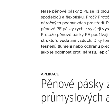
Naše pěnové pásky z PE se již dlou
spotřebičů a flexotisku. Proč? Pro
náročných podmínkách prostředí. Po
pěnové PE pásky rychle vyvíjejí
vys
Protože pěnové pásky PE používají
struktuře vodu ani vzduch
. Díky to
těsnění, tlumení nebo ochranu pře
jako je
odolnost proti nárazu, lepic
APLIKACE
Pěnové pásky z
průmyslových a