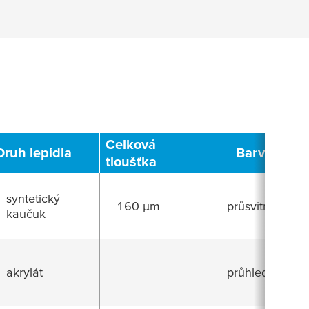
Celková
Druh lepidla
Barva
tloušťka
syntetický
160 µm
průsvitná
kaučuk
akrylát
průhledná