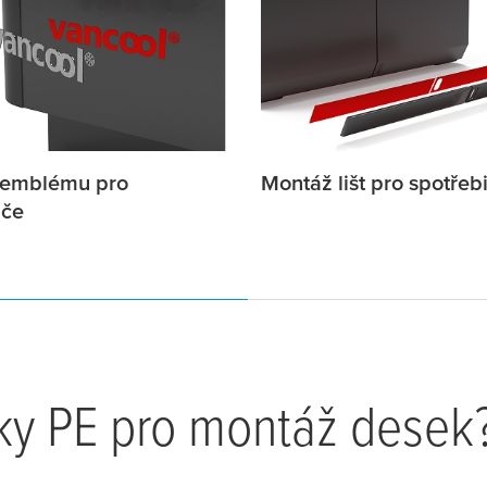
 emblému pro
Montáž lišt pro spotřeb
iče
ky PE pro montáž desek