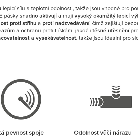
picí sílu a teplotní odolnost , takže jsou vhodné pro pou
PE pásky
snadno aktivují
a mají
vysoký okamžitý lepicí v
ost proti střihu
a
proti nadzvedávání
, čímž zajišťují bez
árazům
a ochranu proti třískám, jakož i
těsné utěsnění
pro
acovatelnost
a
vysekávatelnost
, takže jsou ideální pro sl
á pevnost spoje
Odolnost vůči nárazu