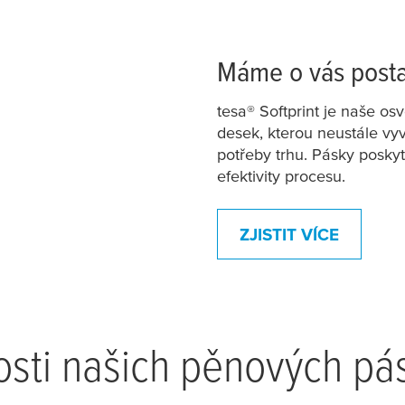
Máme o vás post
tesa
® Softprint je naše o
desek, kterou neustále vyv
potřeby trhu. Pásky poskytu
efektivity procesu.
ZJISTIT VÍCE
osti našich pěnových pá