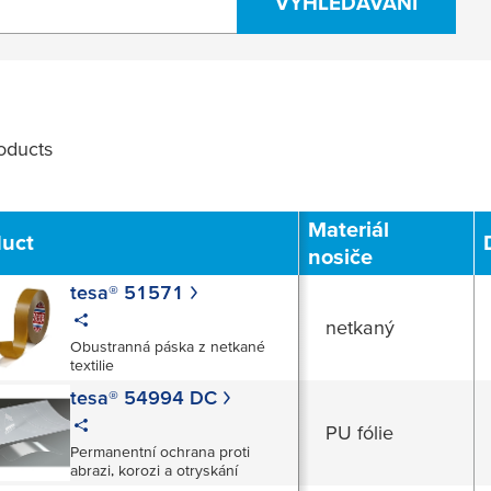
VYHLEDÁVÁNÍ
oducts
Filter
Materiál
duct
nosiče
tesa® 51571
netkaný
Obustranná páska z netkané
textilie
tesa® 54994 DC
PU fólie
Permanentní ochrana proti
abrazi, korozi a otryskání