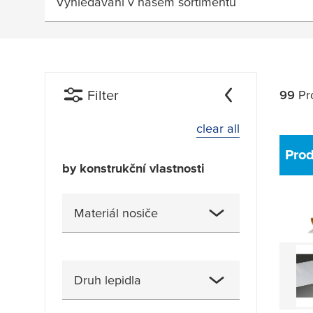
Vyhledávání v našem sortimentu
Filter
99
Pr
clear all
Pro
by konstrukční vlastnosti
Materiál nosiče
akrylát
(12)
Druh lepidla
Akrylátová výplň
(6)
bez nosiče / žádný
(10)