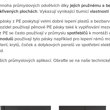
mnoha průmyslových odvětvích díky
jejich pružnému a 
křivených plochách
. Vykazují vynikající tlumicí
vlastnosti
sky z PE poskytují velmi dobré lepení plastů a bezbarvýc
ozidel používají pěnové PE pásky také k vyplňování meze
z PE se často používají v průmyslu
spotřebičů
k montáži o
 modulů
používají tyto pásky například pro lepení rámů m
ií, krytů, čoček a dotykových panelů ve spotřební elektro
td.
ch průmyslových aplikací. Obraťte se na naše technické