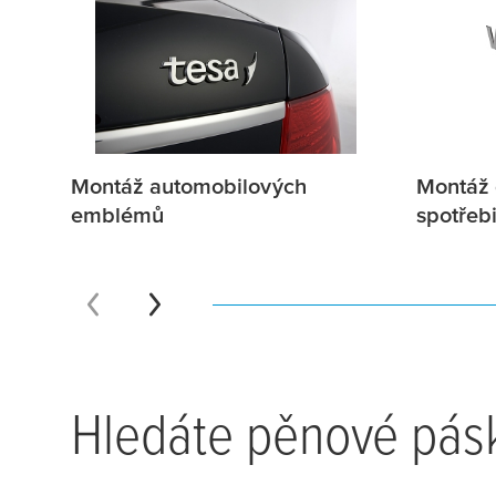
Montáž automobilových
Montáž
emblémů
spotřeb
Hledáte pěnové pás