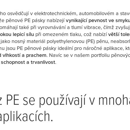
ho osvědčují v elektrotechnickém, automobilovém a stav
tože pěnové PE pásky nabízejí
vynikající pevnost ve smyk
máhají také při vyrovnávání a tlumí vibrace, čímž zvyšu
okou lepicí sílu
při omezeném tlaku, což nabízí
větší tol
 jako nosný materiál polyethylenovou (PE) pěnu, neabsor
mu jsou PE pěnové pásky ideální pro náročné aplikace, k
d vlhkostí a prachem
. Navíc se v našem portfoliu pěnový
í schopnost a trvanlivost
.
 PE se používají v mnoh
plikacích.