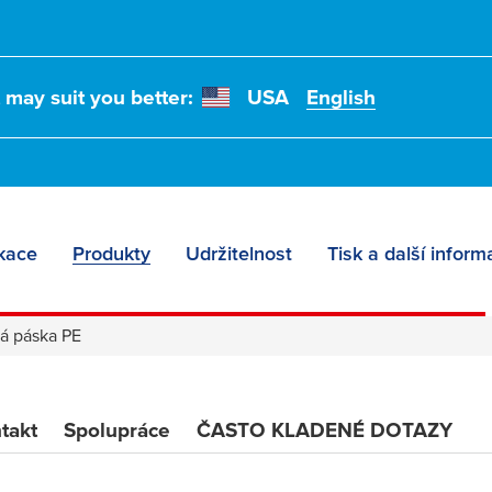
t may suit you better:
USA
English
ace
kace
Produkty
Udržitelnost
Tisk a další infor
á páska PE
takt
Spolupráce
ČASTO KLADENÉ DOTAZY