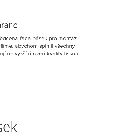
aráno
svědčená řada pásek pro montáž
íjíme, abychom splnili všechny
jí nejvyšší úroveň kvality tisku i
sek