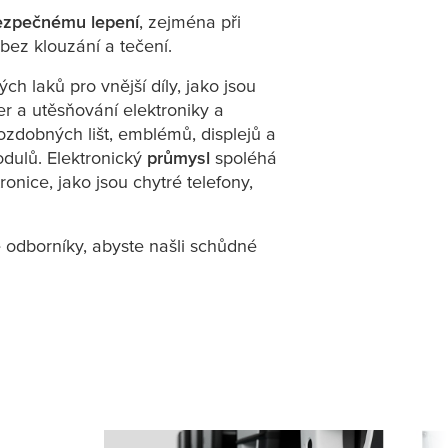
bezpečnému lepení
, zejména při
bez klouzání a tečení.
h laků pro vnější díly, jako jsou
r a utěsňování elektroniky a
zdobných lišt, emblémů, displejů a
odulů. Elektronický
průmysl
spoléhá
nice, jako jsou chytré telefony,
 odborníky, abyste našli schůdné