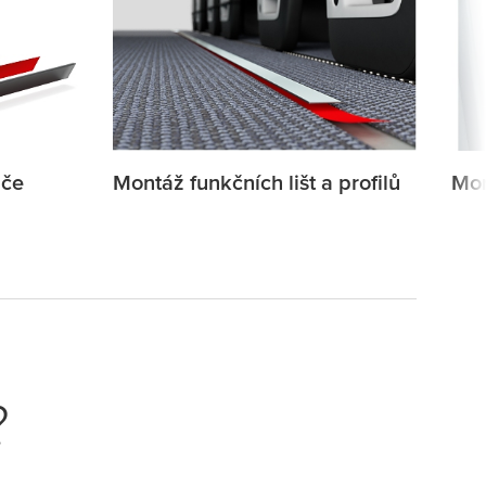
iče
Montáž funkčních lišt a profilů
Mon
?