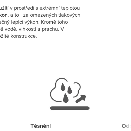
žití v prostředí s extrémní teplotou
ýkon
, a to i za omezených tlakových
pečný lepicí výkon. Kromě toho
ti vodě, vlhkosti a prachu. V
ožité konstrukce.
Těsnění
Odo