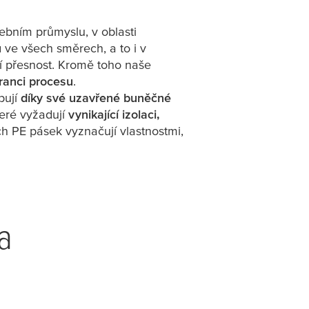
ebním průmyslu, v oblasti
u
ve všech směrech, a to i v
jí přesnost. Kromě toho naše
eranci procesu
.
bují
díky své uzavřené buněčné
teré vyžadují
vynikající izolaci,
ch PE pásek vyznačují vlastnostmi,
a