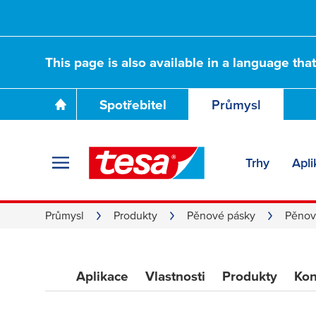
Pěnové pásky PE
This page is also available in a language tha
pro náročné
Spotřebitel
Průmysl
průmyslové aplik
Trhy
Apli
Průmysl
Produkty
Pěnové pásky
Pěnov
Aplikace
Vlastnosti
Produkty
Kon